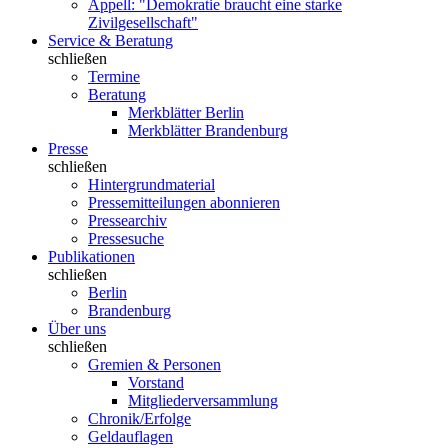
Appell: "Demokratie braucht eine starke
Zivilgesellschaft"
Service & Beratung
schließen
Termine
Beratung
Merkblätter Berlin
Merkblätter Brandenburg
Presse
schließen
Hintergrundmaterial
Pressemitteilungen abonnieren
Pressearchiv
Pressesuche
Publikationen
schließen
Berlin
Brandenburg
Über uns
schließen
Gremien & Personen
Vorstand
Mitgliederversammlung
Chronik/Erfolge
Geldauflagen