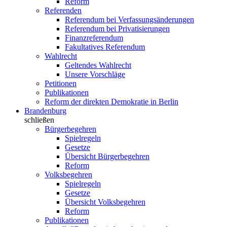
Reform
Referenden
Referendum bei Verfassungsänderungen
Referendum bei Privatisierungen
Finanzreferendum
Fakultatives Referendum
Wahlrecht
Geltendes Wahlrecht
Unsere Vorschläge
Petitionen
Publikationen
Reform der direkten Demokratie in Berlin
Brandenburg
schließen
Bürgerbegehren
Spielregeln
Gesetze
Übersicht Bürgerbegehren
Reform
Volksbegehren
Spielregeln
Gesetze
Übersicht Volksbegehren
Reform
Publikationen