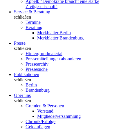
Appell: "Demokratie braucht eine starke
Zivilgesellschaft"
Service & Beratung
schließen
Termine
Beratung
Merkblätter Berlin
Merkblätter Brandenburg
Presse
schließen
Hintergrundmaterial
Pressemitteilungen abonnieren
Pressearchiv
Pressesuche
Publikationen
schließen
Berlin
Brandenburg
Über uns
schließen
Gremien & Personen
Vorstand
Mitgliederversammlung
Chronik/Erfolge
Geldauflagen