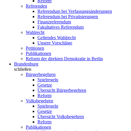
Reform
Referenden
Referendum bei Verfassungsänderungen
Referendum bei Privatisierungen
Finanzreferendum
Fakultatives Referendum
Wahlrecht
Geltendes Wahlrecht
Unsere Vorschläge
Petitionen
Publikationen
Reform der direkten Demokratie in Berlin
Brandenburg
schließen
Bürgerbegehren
Spielregeln
Gesetze
Übersicht Bürgerbegehren
Reform
Volksbegehren
Spielregeln
Gesetze
Übersicht Volksbegehren
Reform
Publikationen