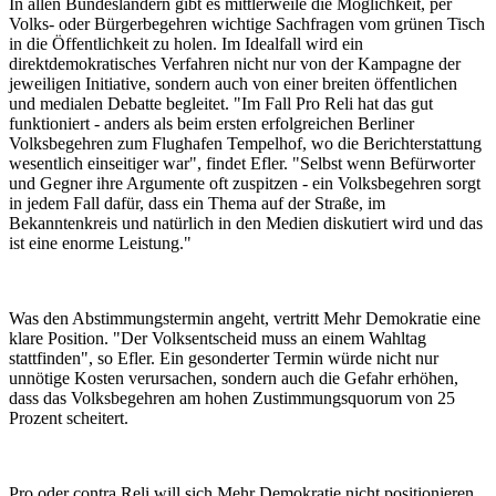
In allen Bundesländern gibt es mittlerweile die Möglichkeit, per
Volks- oder Bürgerbegehren wichtige Sachfragen vom grünen Tisch
in die Öffentlichkeit zu holen. Im Idealfall wird ein
direktdemokratisches Verfahren nicht nur von der Kampagne der
jeweiligen Initiative, sondern auch von einer breiten öffentlichen
und medialen Debatte begleitet. "Im Fall Pro Reli hat das gut
funktioniert - anders als beim ersten erfolgreichen Berliner
Volksbegehren zum Flughafen Tempelhof, wo die Berichterstattung
wesentlich einseitiger war", findet Efler. "Selbst wenn Befürworter
und Gegner ihre Argumente oft zuspitzen - ein Volksbegehren sorgt
in jedem Fall dafür, dass ein Thema auf der Straße, im
Bekanntenkreis und natürlich in den Medien diskutiert wird und das
ist eine enorme Leistung."
Was den Abstimmungstermin angeht, vertritt Mehr Demokratie eine
klare Position. "Der Volksentscheid muss an einem Wahltag
stattfinden", so Efler. Ein gesonderter Termin würde nicht nur
unnötige Kosten verursachen, sondern auch die Gefahr erhöhen,
dass das Volksbegehren am hohen Zustimmungsquorum von 25
Prozent scheitert.
Pro oder contra Reli will sich Mehr Demokratie nicht positionieren.