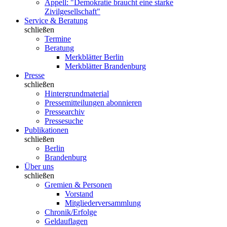
Appell: "Demokratie braucht eine starke
Zivilgesellschaft"
Service & Beratung
schließen
Termine
Beratung
Merkblätter Berlin
Merkblätter Brandenburg
Presse
schließen
Hintergrundmaterial
Pressemitteilungen abonnieren
Pressearchiv
Pressesuche
Publikationen
schließen
Berlin
Brandenburg
Über uns
schließen
Gremien & Personen
Vorstand
Mitgliederversammlung
Chronik/Erfolge
Geldauflagen