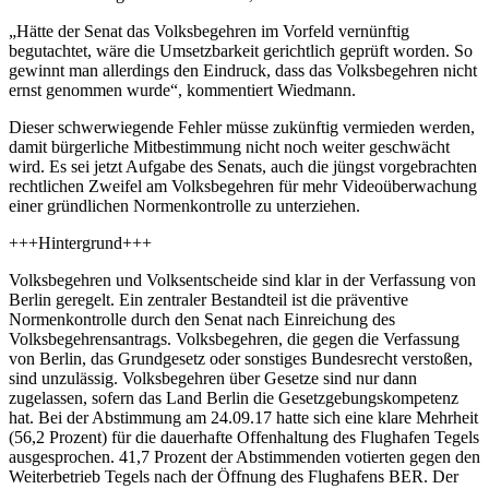
„Hätte der Senat das Volksbegehren im Vorfeld vernünftig
begutachtet, wäre die Umsetzbarkeit gerichtlich geprüft worden. So
gewinnt man allerdings den Eindruck, dass das Volksbegehren nicht
ernst genommen wurde“, kommentiert Wiedmann.
Dieser schwerwiegende Fehler müsse zukünftig vermieden werden,
damit bürgerliche Mitbestimmung nicht noch weiter geschwächt
wird. Es sei jetzt Aufgabe des Senats, auch die jüngst vorgebrachten
rechtlichen Zweifel am Volksbegehren für mehr Videoüberwachung
einer gründlichen Normenkontrolle zu unterziehen.
+++Hintergrund+++
Volksbegehren und Volksentscheide sind klar in der Verfassung von
Berlin geregelt. Ein zentraler Bestandteil ist die präventive
Normenkontrolle durch den Senat nach Einreichung des
Volksbegehrensantrags. Volksbegehren, die gegen die Verfassung
von Berlin, das Grundgesetz oder sonstiges Bundesrecht verstoßen,
sind unzulässig. Volksbegehren über Gesetze sind nur dann
zugelassen, sofern das Land Berlin die Gesetzgebungskompetenz
hat. Bei der Abstimmung am 24.09.17 hatte sich eine klare Mehrheit
(56,2 Prozent) für die dauerhafte Offenhaltung des Flughafen Tegels
ausgesprochen. 41,7 Prozent der Abstimmenden votierten gegen den
Weiterbetrieb Tegels nach der Öffnung des Flughafens BER. Der