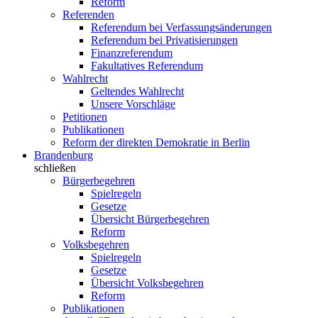
Reform
Referenden
Referendum bei Verfassungsänderungen
Referendum bei Privatisierungen
Finanzreferendum
Fakultatives Referendum
Wahlrecht
Geltendes Wahlrecht
Unsere Vorschläge
Petitionen
Publikationen
Reform der direkten Demokratie in Berlin
Brandenburg
schließen
Bürgerbegehren
Spielregeln
Gesetze
Übersicht Bürgerbegehren
Reform
Volksbegehren
Spielregeln
Gesetze
Übersicht Volksbegehren
Reform
Publikationen