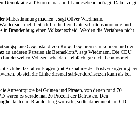
ten Demokratie auf Kommunal- und Landesebene befragt. Dabei zeigt
 der Mitbestimmung machen“, sagt Oliver Wiedmann,
ler sich mehrheitlich für die freie Unterschriftensammlung und
 in Brandenburg einen Volksentscheid. Werden die Verfahren nicht
utzungspläne Gegenstand von Bürgerbegehren sein können und der
atz zu anderen Parteien als Bremsklotz“, sagt Wiedmann. Die CDU-
 bundesweiten Volksentscheiden – einfach gar nicht beantwortet.
cht sich bei fast allen Fragen (mit Ausnahme der Fristverlängerung bei
arten, ob sich die Linke diesmal stärker durchsetzen kann als bei
gt die Antwortquote bei Grünen und Piraten, von denen rund 70
SPD waren es gerade mal 20 Prozent der Befragten. Den
öglichkeiten in Brandenburg wünscht, sollte dabei nicht auf CDU