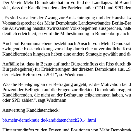
Der Verein Mehr Demokratie hat im Vorfeld der Landtagswahl Brand
sich, dass die Kandidierenden aller Parteien außer CDU und SPD de
„Es sind vor allem der Zwang zur Amtseintragung und der Haushalt
Vorstandssprecher des Mehr Demokratie Landesverbandes Berlin-Bra
die Ausweitung haushaltswirksamer Volksbegehren aussprechen, halt
deutlich erleichtert, so wird die Mitbestimmung in Brandenburg auch w
Auch auf Kommunalebene besteht nach Ansicht von Mehr Demokratie
zwingende Kostendeckungsvorschlag durch eine unverbindliche Koste
Kandidierenden hingegen haben eine andere Strategie gewählt und d
Auffällig ist, dass in Bezug auf mehr Bürgereinfluss ein Riss durch d
Bürgerbegehren) für Erleichterungen der direkten Demokratie aus. „So
der letzten Reform von 2011“, so Wiedmann.
Was die Beteiligung an der Befragung angeht, ist die Motivation bei 
Prozent der Befragten auf die Fragen zur direkten Demokratie reagie
Kandidierenden, die nicht an der Befragung teilgenommen haben, wur
oder SPD zählen“, sagt Wiedmann.
Auswertung Kandidatencheck:
bb.mehr-demokratie.de/kandidatencheck2014.html
Hintergrundinfos zu den Fragen und Positionen von Mehr Demokrati