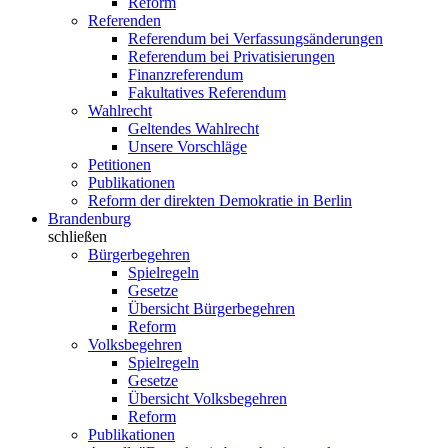
Reform
Referenden
Referendum bei Verfassungsänderungen
Referendum bei Privatisierungen
Finanzreferendum
Fakultatives Referendum
Wahlrecht
Geltendes Wahlrecht
Unsere Vorschläge
Petitionen
Publikationen
Reform der direkten Demokratie in Berlin
Brandenburg
schließen
Bürgerbegehren
Spielregeln
Gesetze
Übersicht Bürgerbegehren
Reform
Volksbegehren
Spielregeln
Gesetze
Übersicht Volksbegehren
Reform
Publikationen