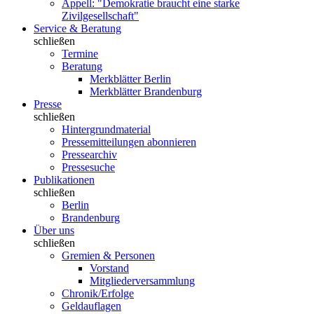
Appell: "Demokratie braucht eine starke
Zivilgesellschaft"
Service & Beratung
schließen
Termine
Beratung
Merkblätter Berlin
Merkblätter Brandenburg
Presse
schließen
Hintergrundmaterial
Pressemitteilungen abonnieren
Pressearchiv
Pressesuche
Publikationen
schließen
Berlin
Brandenburg
Über uns
schließen
Gremien & Personen
Vorstand
Mitgliederversammlung
Chronik/Erfolge
Geldauflagen