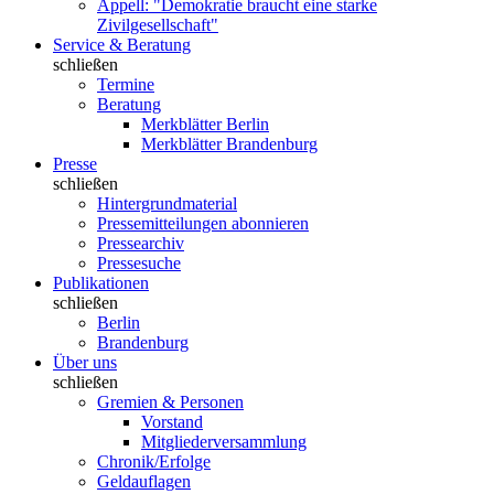
Appell: "Demokratie braucht eine starke
Zivilgesellschaft"
Service & Beratung
schließen
Termine
Beratung
Merkblätter Berlin
Merkblätter Brandenburg
Presse
schließen
Hintergrundmaterial
Pressemitteilungen abonnieren
Pressearchiv
Pressesuche
Publikationen
schließen
Berlin
Brandenburg
Über uns
schließen
Gremien & Personen
Vorstand
Mitgliederversammlung
Chronik/Erfolge
Geldauflagen