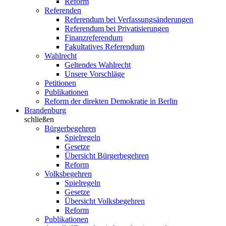
Reform
Referenden
Referendum bei Verfassungsänderungen
Referendum bei Privatisierungen
Finanzreferendum
Fakultatives Referendum
Wahlrecht
Geltendes Wahlrecht
Unsere Vorschläge
Petitionen
Publikationen
Reform der direkten Demokratie in Berlin
Brandenburg
schließen
Bürgerbegehren
Spielregeln
Gesetze
Übersicht Bürgerbegehren
Reform
Volksbegehren
Spielregeln
Gesetze
Übersicht Volksbegehren
Reform
Publikationen