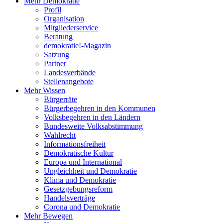
Mehr Demokratie
Profil
Organisation
Mitgliederservice
Beratung
demokratie!-Magazin
Satzung
Partner
Landesverbände
Stellenangebote
Mehr Wissen
Bürgerräte
Bürgerbegehren in den Kommunen
Volksbegehren in den Ländern
Bundesweite Volksabstimmung
Wahlrecht
Informationsfreiheit
Demokratische Kultur
Europa und International
Ungleichheit und Demokratie
Klima und Demokratie
Gesetzgebungsreform
Handelsverträge
Corona und Demokratie
Mehr Bewegen