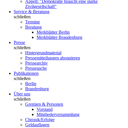
Appell: "Demokratie braucht eine starke
Zivilgesellschaft"
Service & Beratung
schließen
Termine
Beratung
Merkblätter Berlin
Merkblätter Brandenburg
Presse
schließen
Hintergrundmaterial
Pressemitteilungen abonnieren
Pressearchiv
Pressesuche
Publikationen
schließen
Berlin
Brandenburg
Über uns
schließen
Gremien & Personen
Vorstand
Mitgliederversammlung
Chronik/Erfolge
Geldauflagen