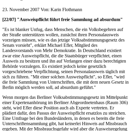
23. November 2007
Von:
Karin Flothmann
[22/07] "Ausweispflicht führt freie Sammlung ad absurdum"
"Es ist blanker Unfug, dass Menschen, die ein Volksbegehren auf
der Straße unterstützen wollen, zunächst ihren Personalausweis
vorzeigen müssen, wie es das jetzige Volksabstimmungsgesetz des
Senats vorsieht", erklärt Michael Efler, Mitglied des
Landesvorstands von Mehr Demokratie. In Deutschland existiert
zwar eine Ausweispflicht, die die Staatsbürger verpflichtet, einen
Ausweis zu besitzen und ihn auf Verlangen einer dazu berechtigten
Behörde vorzulegen. Es existiert jedoch keine gesetzlich
vorgeschriebene Verpflichtung, seinen Personalausweis täglich mit
sich zu führen. "Mit einer solchen Ausweispflicht", so Efler, "wird
die freie Sammlung von Unterschriften, die mit dem neuen Gesetz in
Berlin möglich werden soll, ad absurdum geführt."
Wenn morgen das Berliner Volksabstimmungsgesetz im Mittelpunkt
einer Expertenanhörung im Berliner Abgeordnetenhaus (Raum 306)
steht, wird Efler diese Position auch als Experte vertreten. Er
plädiert dafür, den Passus der Ausweispflicht ersatzlos zu streichen.
Eine Umfrage bei den Bundesländern, in denen es bereits die freie
Unterschriftensammlung gibt, hat keinerlei Hinweis auf Missbrauch
ergeben. Mit der Missbrauchsgefahr wird aber die Ausweisregelung