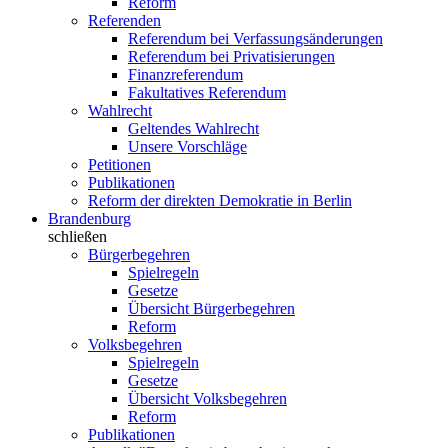
Reform
Referenden
Referendum bei Verfassungsänderungen
Referendum bei Privatisierungen
Finanzreferendum
Fakultatives Referendum
Wahlrecht
Geltendes Wahlrecht
Unsere Vorschläge
Petitionen
Publikationen
Reform der direkten Demokratie in Berlin
Brandenburg
schließen
Bürgerbegehren
Spielregeln
Gesetze
Übersicht Bürgerbegehren
Reform
Volksbegehren
Spielregeln
Gesetze
Übersicht Volksbegehren
Reform
Publikationen