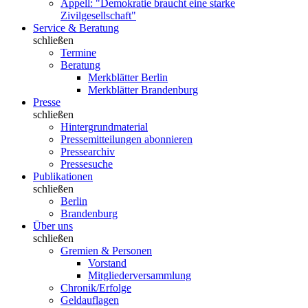
Appell: "Demokratie braucht eine starke
Zivilgesellschaft"
Service & Beratung
schließen
Termine
Beratung
Merkblätter Berlin
Merkblätter Brandenburg
Presse
schließen
Hintergrundmaterial
Pressemitteilungen abonnieren
Pressearchiv
Pressesuche
Publikationen
schließen
Berlin
Brandenburg
Über uns
schließen
Gremien & Personen
Vorstand
Mitgliederversammlung
Chronik/Erfolge
Geldauflagen