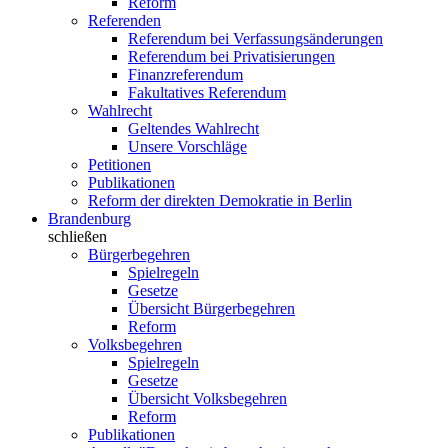
Reform
Referenden
Referendum bei Verfassungsänderungen
Referendum bei Privatisierungen
Finanzreferendum
Fakultatives Referendum
Wahlrecht
Geltendes Wahlrecht
Unsere Vorschläge
Petitionen
Publikationen
Reform der direkten Demokratie in Berlin
Brandenburg
schließen
Bürgerbegehren
Spielregeln
Gesetze
Übersicht Bürgerbegehren
Reform
Volksbegehren
Spielregeln
Gesetze
Übersicht Volksbegehren
Reform
Publikationen