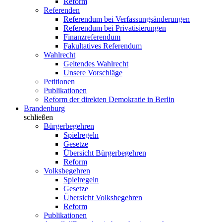
Reform
Referenden
Referendum bei Verfassungsänderungen
Referendum bei Privatisierungen
Finanzreferendum
Fakultatives Referendum
Wahlrecht
Geltendes Wahlrecht
Unsere Vorschläge
Petitionen
Publikationen
Reform der direkten Demokratie in Berlin
Brandenburg
schließen
Bürgerbegehren
Spielregeln
Gesetze
Übersicht Bürgerbegehren
Reform
Volksbegehren
Spielregeln
Gesetze
Übersicht Volksbegehren
Reform
Publikationen