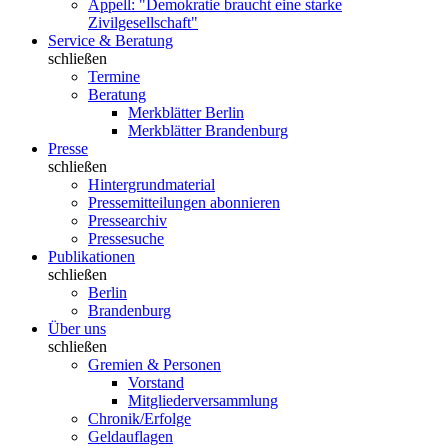
Appell: "Demokratie braucht eine starke
Zivilgesellschaft"
Service & Beratung
schließen
Termine
Beratung
Merkblätter Berlin
Merkblätter Brandenburg
Presse
schließen
Hintergrundmaterial
Pressemitteilungen abonnieren
Pressearchiv
Pressesuche
Publikationen
schließen
Berlin
Brandenburg
Über uns
schließen
Gremien & Personen
Vorstand
Mitgliederversammlung
Chronik/Erfolge
Geldauflagen