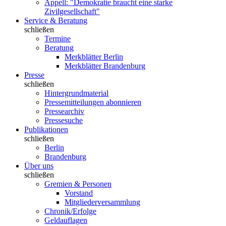
Appell: "Demokratie braucht eine starke
Zivilgesellschaft"
Service & Beratung
schließen
Termine
Beratung
Merkblätter Berlin
Merkblätter Brandenburg
Presse
schließen
Hintergrundmaterial
Pressemitteilungen abonnieren
Pressearchiv
Pressesuche
Publikationen
schließen
Berlin
Brandenburg
Über uns
schließen
Gremien & Personen
Vorstand
Mitgliederversammlung
Chronik/Erfolge
Geldauflagen