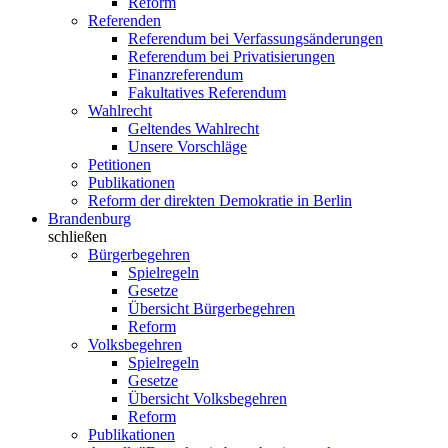
Reform
Referenden
Referendum bei Verfassungsänderungen
Referendum bei Privatisierungen
Finanzreferendum
Fakultatives Referendum
Wahlrecht
Geltendes Wahlrecht
Unsere Vorschläge
Petitionen
Publikationen
Reform der direkten Demokratie in Berlin
Brandenburg
schließen
Bürgerbegehren
Spielregeln
Gesetze
Übersicht Bürgerbegehren
Reform
Volksbegehren
Spielregeln
Gesetze
Übersicht Volksbegehren
Reform
Publikationen