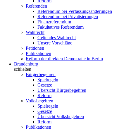
Reform
Referenden
Referendum bei Verfassungsänderungen
Referendum bei Privatisierungen
Finanzreferendum
Fakultatives Referendum
Wahlrecht
Geltendes Wahlrecht
Unsere Vorschläge
Petitionen
Publikationen
Reform der direkten Demokratie in Berlin
Brandenburg
schließen
Bürgerbegehren
Spielregeln
Gesetze
Übersicht Bürgerbegehren
Reform
Volksbegehren
Spielregeln
Gesetze
Übersicht Volksbegehren
Reform
Publikationen