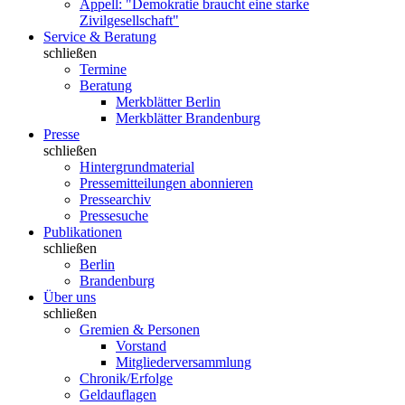
Appell: "Demokratie braucht eine starke
Zivilgesellschaft"
Service & Beratung
schließen
Termine
Beratung
Merkblätter Berlin
Merkblätter Brandenburg
Presse
schließen
Hintergrundmaterial
Pressemitteilungen abonnieren
Pressearchiv
Pressesuche
Publikationen
schließen
Berlin
Brandenburg
Über uns
schließen
Gremien & Personen
Vorstand
Mitgliederversammlung
Chronik/Erfolge
Geldauflagen