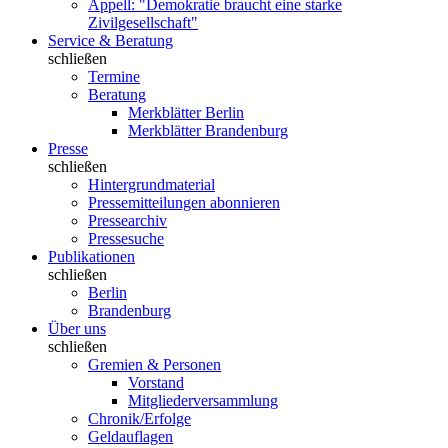
Appell: "Demokratie braucht eine starke
Zivilgesellschaft"
Service & Beratung
schließen
Termine
Beratung
Merkblätter Berlin
Merkblätter Brandenburg
Presse
schließen
Hintergrundmaterial
Pressemitteilungen abonnieren
Pressearchiv
Pressesuche
Publikationen
schließen
Berlin
Brandenburg
Über uns
schließen
Gremien & Personen
Vorstand
Mitgliederversammlung
Chronik/Erfolge
Geldauflagen