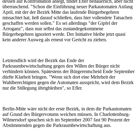
dessen auf Konfrontation anlegt, findet Efler bedauerlich, aber nicht
überraschend. "Schon die Einführung neuer Parkautomaten Anfang
April, mit der der Bezirk Mitte das laufende Bürgerbegehren
missachtet hat, ließ darauf schließen, dass hier vollendete Tatsachen
geschaffen werden sollen." Es sei allerdings "der Gipfel der
Arroganz", dass nun selbst das zustandegekommene
Bürgerbegehren ignoriert werde. Der Initiative bleibe jetzt quasi
kein anderer Ausweg als erneut vor Gericht zu ziehen.
Letztendlich wird der Bezirk das Ende der
Parkraumbewirtschaftung gegen den Willen der Bürger nicht
verhindern können. Spätestens der Bürgerentscheid Ende September
dürfte Klarheit bringen. "Wenn sich dort eine Mehrheit der
Wahlberechtigten gegen die Automaten ausspricht, wird dem Bezirk
nur die Stillegung übrigbleiben", so Efler.
Berlin-Mitte wäre nicht der erste Bezirk, in dem die Parkautomaten
auf Grund des Bürgervotums weichen müssen. In Charlottenburg-
Wilmersdorf sprachen sich im September 2007 fast 90 Prozent der
Abstimmenden gegen die Parkraumbewirtschaftung aus.