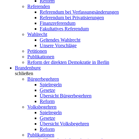
Reform
Referenden
Referendum bei Verfassungsänderungen
Referendum bei Privatisierungen
Finanzreferendum
Fakultatives Referendum
Wahlrecht
Geltendes Wahlrecht
Unsere Vorschläge
Petitionen
Publikationen
Reform der direkten Demokratie in Berlin
Brandenburg
schließen
Bürgerbegehren
Spielregeln
Gesetze
Übersicht Bürgerbegehren
Reform
Volksbegehren
Spielregeln
Gesetze
Übersicht Volksbegehren
Reform
Publikationen