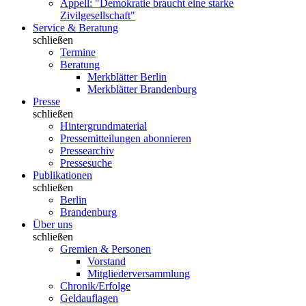
Appell: "Demokratie braucht eine starke
Zivilgesellschaft"
Service & Beratung
schließen
Termine
Beratung
Merkblätter Berlin
Merkblätter Brandenburg
Presse
schließen
Hintergrundmaterial
Pressemitteilungen abonnieren
Pressearchiv
Pressesuche
Publikationen
schließen
Berlin
Brandenburg
Über uns
schließen
Gremien & Personen
Vorstand
Mitgliederversammlung
Chronik/Erfolge
Geldauflagen