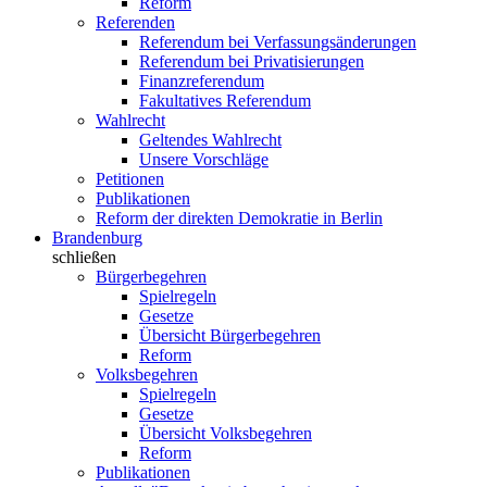
Reform
Referenden
Referendum bei Verfassungsänderungen
Referendum bei Privatisierungen
Finanzreferendum
Fakultatives Referendum
Wahlrecht
Geltendes Wahlrecht
Unsere Vorschläge
Petitionen
Publikationen
Reform der direkten Demokratie in Berlin
Brandenburg
schließen
Bürgerbegehren
Spielregeln
Gesetze
Übersicht Bürgerbegehren
Reform
Volksbegehren
Spielregeln
Gesetze
Übersicht Volksbegehren
Reform
Publikationen