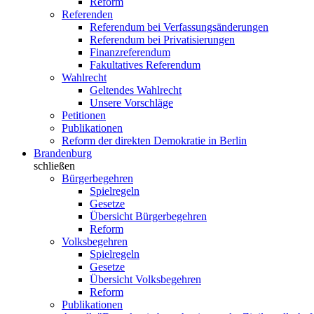
Reform
Referenden
Referendum bei Verfassungsänderungen
Referendum bei Privatisierungen
Finanzreferendum
Fakultatives Referendum
Wahlrecht
Geltendes Wahlrecht
Unsere Vorschläge
Petitionen
Publikationen
Reform der direkten Demokratie in Berlin
Brandenburg
schließen
Bürgerbegehren
Spielregeln
Gesetze
Übersicht Bürgerbegehren
Reform
Volksbegehren
Spielregeln
Gesetze
Übersicht Volksbegehren
Reform
Publikationen