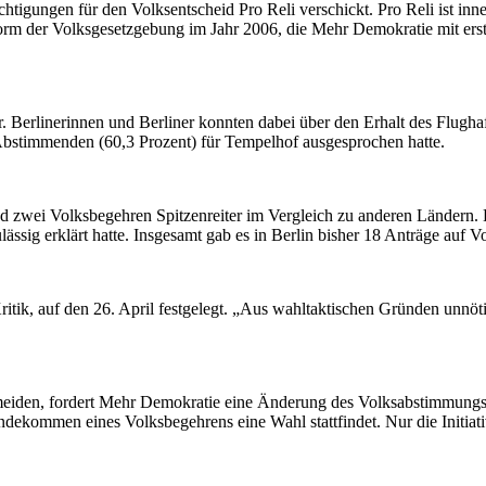
ungen für den Volksentscheid Pro Reli verschickt. Pro Reli ist inner
orm der Volksgesetzgebung im Jahr 2006, die Mehr Demokratie mit erstr
r. Berlinerinnen und Berliner konnten dabei über den Erhalt des Flug
bstimmenden (60,3 Prozent) für Tempelhof ausgesprochen hatte.
und zwei Volksbegehren Spitzenreiter im Vergleich zu anderen Ländern. D
ulässig erklärt hatte. Insgesamt gab es in Berlin bisher 18 Anträge auf 
 Kritik, auf den 26. April festgelegt. „Aus wahltaktischen Gründen un
rmeiden, fordert Mehr Demokratie eine Änderung des Volksabstimmungsg
dekommen eines Volksbegehrens eine Wahl stattfindet. Nur die Initiat