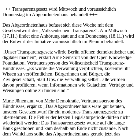
+++ Transparenzgesetz wird Mittwoch und voraussichtlich
Donnerstag im Abgeordnetenhaus behandelt +++
Das Abgeordnetenhaus befasst sich diese Woche mit dem
Gesetzentwurf des „Volksentscheid Transparenz“. Am Mittwoch
(17.11.) findet eine Anhörung statt und am Donnerstag (18.11.) wird
der Entwurf der Initiative voraussichtlich im Plenum behandelt.
„Unser Transparenzgesetz würde Berlin offener, demokratischer und
digitaler machen“, erklärt Arne Semsrott von der Open Knowledge
Foundation, Vertrauensperson des Volksentscheid Transparenz-
Bündnisses. „Es würde die Verwaltung verpflichten, kostenfrei ihr
Wissen zu veröffentlichen. Bürgerinnen und Bürger, die
Zivilgesellschaft, Start-Ups, die Verwaltung selbst - alle würden
davon profitieren, wenn Informationen wie Gutachten, Verträge und
Weisungen online zu finden sind.“
Marie Jünemann von Mehr Demokratie, Vertrauensperson des
Bündnisses, ergänzt: „Das Abgeordnetenhaus wäre gut beraten,
unseren Gesetzentwurf für ein modernes Transparenzgesetz zu
übernehmen. Die Fehler der letzten Legislaturperiode dürfen nicht
wiederholt werden: Das Transparenzgesetz wurde auf die lange
Bank geschoben und kam deshalb am Ende nicht zustande. Nach
dem Wahlchaos sollte das Abgeordnetenhaus gerade jetzt das