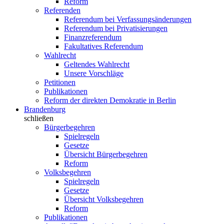
Reform
Referenden
Referendum bei Verfassungsänderungen
Referendum bei Privatisierungen
Finanzreferendum
Fakultatives Referendum
Wahlrecht
Geltendes Wahlrecht
Unsere Vorschläge
Petitionen
Publikationen
Reform der direkten Demokratie in Berlin
Brandenburg
schließen
Bürgerbegehren
Spielregeln
Gesetze
Übersicht Bürgerbegehren
Reform
Volksbegehren
Spielregeln
Gesetze
Übersicht Volksbegehren
Reform
Publikationen