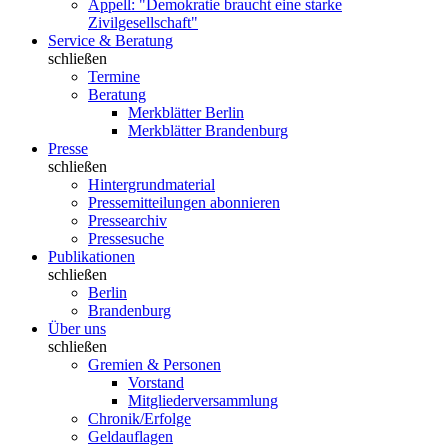
Appell: "Demokratie braucht eine starke
Zivilgesellschaft"
Service & Beratung
schließen
Termine
Beratung
Merkblätter Berlin
Merkblätter Brandenburg
Presse
schließen
Hintergrundmaterial
Pressemitteilungen abonnieren
Pressearchiv
Pressesuche
Publikationen
schließen
Berlin
Brandenburg
Über uns
schließen
Gremien & Personen
Vorstand
Mitgliederversammlung
Chronik/Erfolge
Geldauflagen