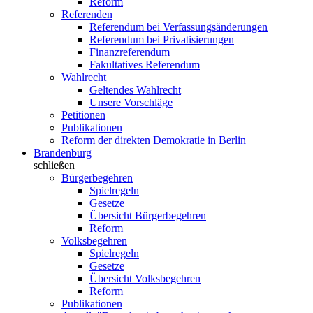
Reform
Referenden
Referendum bei Verfassungsänderungen
Referendum bei Privatisierungen
Finanzreferendum
Fakultatives Referendum
Wahlrecht
Geltendes Wahlrecht
Unsere Vorschläge
Petitionen
Publikationen
Reform der direkten Demokratie in Berlin
Brandenburg
schließen
Bürgerbegehren
Spielregeln
Gesetze
Übersicht Bürgerbegehren
Reform
Volksbegehren
Spielregeln
Gesetze
Übersicht Volksbegehren
Reform
Publikationen