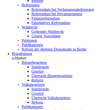
Reform
Referenden
Referendum bei Verfassungsänderungen
Referendum bei Privatisierungen
Finanzreferendum
Fakultatives Referendum
Wahlrecht
Geltendes Wahlrecht
Unsere Vorschläge
Petitionen
Publikationen
Reform der direkten Demokratie in Berlin
Brandenburg
schließen
Bürgerbegehren
Spielregeln
Gesetze
Übersicht Bürgerbegehren
Reform
Volksbegehren
Spielregeln
Gesetze
Übersicht Volksbegehren
Reform
Publikationen