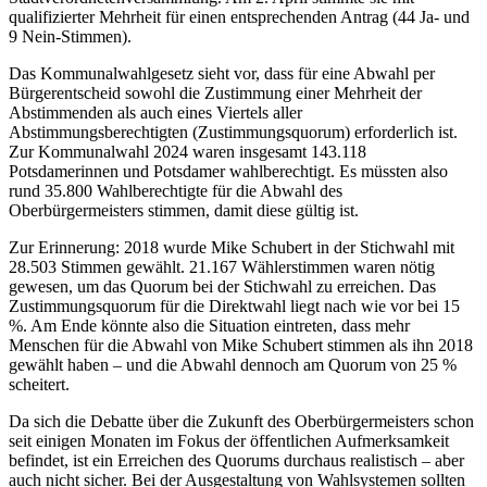
qualifizierter Mehrheit für einen entsprechenden Antrag (44 Ja- und
9 Nein-Stimmen).
Das Kommunalwahlgesetz sieht vor, dass für eine Abwahl per
Bürgerentscheid sowohl die Zustimmung einer Mehrheit der
Abstimmenden als auch eines Viertels aller
Abstimmungsberechtigten (Zustimmungsquorum) erforderlich ist.
Zur Kommunalwahl 2024 waren insgesamt 143.118
Potsdamerinnen und Potsdamer wahlberechtigt. Es müssten also
rund 35.800 Wahlberechtigte für die Abwahl des
Oberbürgermeisters stimmen, damit diese gültig ist.
Zur Erinnerung: 2018 wurde Mike Schubert in der Stichwahl mit
28.503 Stimmen gewählt. 21.167 Wählerstimmen waren nötig
gewesen, um das Quorum bei der Stichwahl zu erreichen. Das
Zustimmungsquorum für die Direktwahl liegt nach wie vor bei 15
%. Am Ende könnte also die Situation eintreten, dass mehr
Menschen für die Abwahl von Mike Schubert stimmen als ihn 2018
gewählt haben – und die Abwahl dennoch am Quorum von 25 %
scheitert.
Da sich die Debatte über die Zukunft des Oberbürgermeisters schon
seit einigen Monaten im Fokus der öffentlichen Aufmerksamkeit
befindet, ist ein Erreichen des Quorums durchaus realistisch – aber
auch nicht sicher. Bei der Ausgestaltung von Wahlsystemen sollten