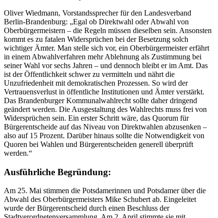
Oliver Wiedmann, Vorstandssprecher für den Landesverband
Berlin-Brandenburg: „Egal ob Direktwahl oder Abwahl von
Oberbürgermeistern – die Regeln müssen dieselben sein. Ansonsten
kommt es zu fatalen Widersprüchen bei der Besetzung solch
wichtiger Ämter. Man stelle sich vor, ein Oberbürgermeister erfährt
in einem Abwahlverfahren mehr Ablehnung als Zustimmung bei
seiner Wahl vor sechs Jahren – und dennoch bleibt er im Amt. Das
ist der Öffentlichkeit schwer zu vermitteln und nährt die
Unzufriedenheit mit demokratischen Prozessen. So wird der
Vertrauensverlust in öffentliche Institutionen und Ämter verstärkt.
Das Brandenburger Kommunalwahlrecht sollte daher dringend
geändert werden. Die Ausgestaltung des Wahlrechts muss frei von
Widersprüchen sein. Ein erster Schritt wäre, das Quorum für
Bürgerentscheide auf das Niveau von Direktwahlen abzusenken –
also auf 15 Prozent. Darüber hinaus sollte die Notwendigkeit von
Quoren bei Wahlen und Bürgerentscheiden generell überprüft
werden.“
Ausführliche Begründung:
Am 25. Mai stimmen die Potsdamerinnen und Potsdamer über die
Abwahl des Oberbürgermeisters Mike Schubert ab. Eingeleitet
wurde der Bürgerentscheid durch einen Beschluss der
Stadtverordnetenversammlung. Am 2. April stimmte sie mit