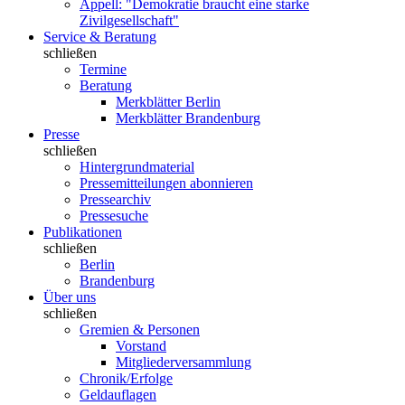
Appell: "Demokratie braucht eine starke
Zivilgesellschaft"
Service & Beratung
schließen
Termine
Beratung
Merkblätter Berlin
Merkblätter Brandenburg
Presse
schließen
Hintergrundmaterial
Pressemitteilungen abonnieren
Pressearchiv
Pressesuche
Publikationen
schließen
Berlin
Brandenburg
Über uns
schließen
Gremien & Personen
Vorstand
Mitgliederversammlung
Chronik/Erfolge
Geldauflagen