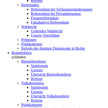
Reform
Referenden
Referendum bei Verfassungsänderungen
Referendum bei Privatisierungen
Finanzreferendum
Fakultatives Referendum
Wahlrecht
Geltendes Wahlrecht
Unsere Vorschläge
Petitionen
Publikationen
Reform der direkten Demokratie in Berlin
Brandenburg
schließen
Bürgerbegehren
Spielregeln
Gesetze
Übersicht Bürgerbegehren
Reform
Volksbegehren
Spielregeln
Gesetze
Übersicht Volksbegehren
Reform
Publikationen