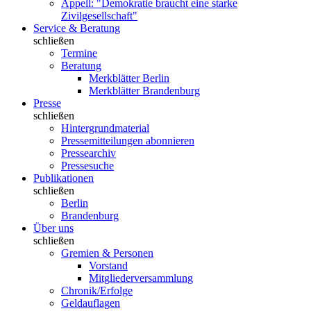
Appell: "Demokratie braucht eine starke
Zivilgesellschaft"
Service & Beratung
schließen
Termine
Beratung
Merkblätter Berlin
Merkblätter Brandenburg
Presse
schließen
Hintergrundmaterial
Pressemitteilungen abonnieren
Pressearchiv
Pressesuche
Publikationen
schließen
Berlin
Brandenburg
Über uns
schließen
Gremien & Personen
Vorstand
Mitgliederversammlung
Chronik/Erfolge
Geldauflagen