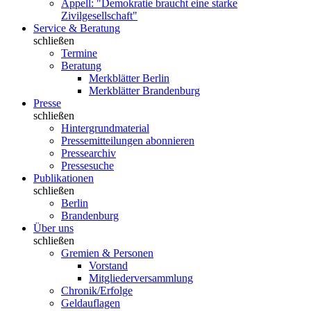
Appell: "Demokratie braucht eine starke
Zivilgesellschaft"
Service & Beratung
schließen
Termine
Beratung
Merkblätter Berlin
Merkblätter Brandenburg
Presse
schließen
Hintergrundmaterial
Pressemitteilungen abonnieren
Pressearchiv
Pressesuche
Publikationen
schließen
Berlin
Brandenburg
Über uns
schließen
Gremien & Personen
Vorstand
Mitgliederversammlung
Chronik/Erfolge
Geldauflagen