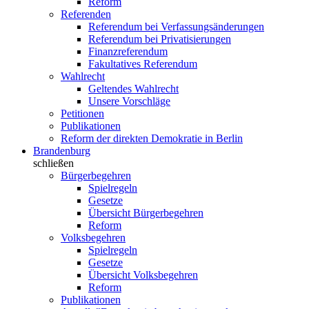
Reform
Referenden
Referendum bei Verfassungsänderungen
Referendum bei Privatisierungen
Finanzreferendum
Fakultatives Referendum
Wahlrecht
Geltendes Wahlrecht
Unsere Vorschläge
Petitionen
Publikationen
Reform der direkten Demokratie in Berlin
Brandenburg
schließen
Bürgerbegehren
Spielregeln
Gesetze
Übersicht Bürgerbegehren
Reform
Volksbegehren
Spielregeln
Gesetze
Übersicht Volksbegehren
Reform
Publikationen