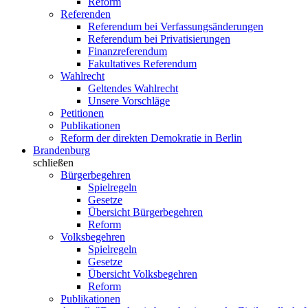
Reform
Referenden
Referendum bei Verfassungsänderungen
Referendum bei Privatisierungen
Finanzreferendum
Fakultatives Referendum
Wahlrecht
Geltendes Wahlrecht
Unsere Vorschläge
Petitionen
Publikationen
Reform der direkten Demokratie in Berlin
Brandenburg
schließen
Bürgerbegehren
Spielregeln
Gesetze
Übersicht Bürgerbegehren
Reform
Volksbegehren
Spielregeln
Gesetze
Übersicht Volksbegehren
Reform
Publikationen