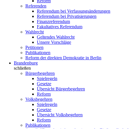
Reform
Referenden
Referendum bei Verfassungsänderungen
Referendum bei Privatisierungen
Finanzreferendum
Fakultatives Referendum
Wahlrecht
Geltendes Wahlrecht
Unsere Vorschläge
Petitionen
Publikationen
Reform der direkten Demokratie in Berlin
Brandenburg
schließen
Bürgerbegehren
Spielregeln
Gesetze
Übersicht Bürgerbegehren
Reform
Volksbegehren
Spielregeln
Gesetze
Übersicht Volksbegehren
Reform
Publikationen