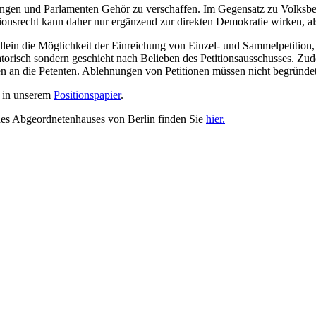
ungen und Parlamenten Gehör zu verschaffen. Im Gegensatz zu Volksbeg
tionsrecht kann daher nur ergänzend zur direkten Demokratie wirken, a
 allein die Möglichkeit der Einreichung von Einzel- und Sammelpetition,
atorisch sondern geschieht nach Belieben des Petitionsausschusses. Zud
en an die Petenten. Ablehnungen von Petitionen müssen nicht begründe
e in unserem
Positionspapier
.
 des Abgeordnetenhauses von Berlin finden Sie
hier.