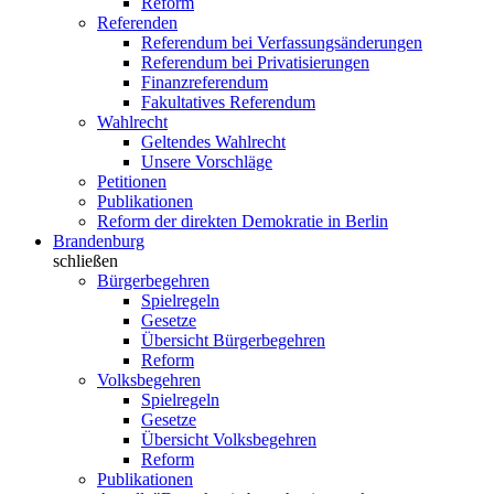
Reform
Referenden
Referendum bei Verfassungsänderungen
Referendum bei Privatisierungen
Finanzreferendum
Fakultatives Referendum
Wahlrecht
Geltendes Wahlrecht
Unsere Vorschläge
Petitionen
Publikationen
Reform der direkten Demokratie in Berlin
Brandenburg
schließen
Bürgerbegehren
Spielregeln
Gesetze
Übersicht Bürgerbegehren
Reform
Volksbegehren
Spielregeln
Gesetze
Übersicht Volksbegehren
Reform
Publikationen