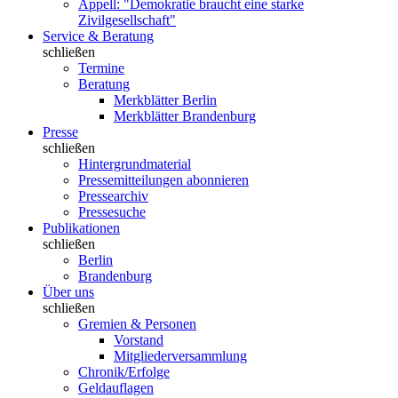
Appell: "Demokratie braucht eine starke
Zivilgesellschaft"
Service & Beratung
schließen
Termine
Beratung
Merkblätter Berlin
Merkblätter Brandenburg
Presse
schließen
Hintergrundmaterial
Pressemitteilungen abonnieren
Pressearchiv
Pressesuche
Publikationen
schließen
Berlin
Brandenburg
Über uns
schließen
Gremien & Personen
Vorstand
Mitgliederversammlung
Chronik/Erfolge
Geldauflagen