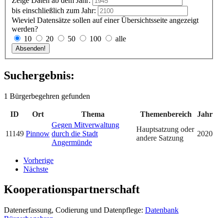
Zeige Daten ab dem Jahr:
bis einschließlich zum Jahr:
Wieviel Datensätze sollen auf einer Übersichtsseite angezeigt
werden?
10
20
50
100
alle
Suchergebnis:
1 Bürgerbegehren gefunden
ID
Ort
Thema
Themenbereich
Jahr
Gegen Mitverwaltung
Hauptsatzung oder
11149
Pinnow
durch die Stadt
2020
andere Satzung
Angermünde
Vorherige
Nächste
Kooperationspartnerschaft
Datenerfassung, Codierung und Datenpflege:
Datenbank