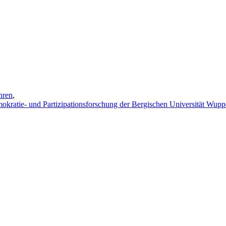
hren
,
emokratie- und Partizipationsforschung der Bergischen Universität Wupp