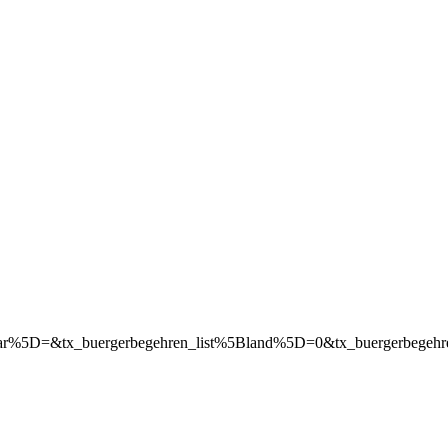
rom_year%5D=&tx_buergerbegehren_list%5Bland%5D=0&tx_buergerb