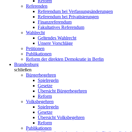
Reform
Referenden
Referendum bei Verfassungsänderungen
Referendum bei Privatisierungen
Finanzreferendum
Fakultatives Referendum
Wahlrecht
Geltendes Wahlrecht
Unsere Vorschläge
Petitionen
Publikationen
Reform der direkten Demokratie in Berlin
Brandenburg
schließen
Bürgerbegehren
Spielregeln
Gesetze
Übersicht Bürgerbegehren
Reform
Volksbegehren
Spielregeln
Gesetze
Übersicht Volksbegehren
Reform
Publikationen