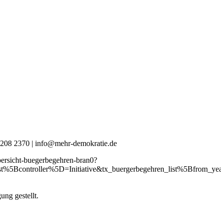
0 4208 2370 | info@mehr-demokratie.de
bersicht-buegerbegehren-bran0?
_list%5Bcontroller%5D=Initiative&tx_buergerbegehren_list%5Bf
ng gestellt.