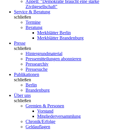
Appell: "Demokratie braucht eine starke
Zivilgesellschaft"
Service & Beratung
schließen
Termine
Beratung
Merkblätter Berlin
Merkblätter Brandenburg
Presse
schließen
Hintergrundmaterial
Pressemitteilungen abonnieren
Pressearchiv
Pressesuche
Publikationen
schließen
Berlin
Brandenburg
Über uns
schließen
Gremien & Personen
Vorstand
Mitgliederversammlung
Chronik/Erfolge
Geldauflagen