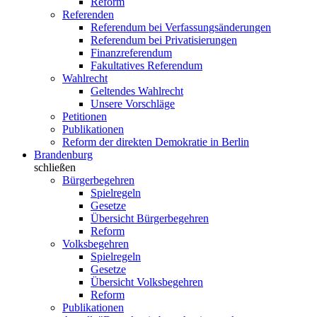
Reform
Referenden
Referendum bei Verfassungsänderungen
Referendum bei Privatisierungen
Finanzreferendum
Fakultatives Referendum
Wahlrecht
Geltendes Wahlrecht
Unsere Vorschläge
Petitionen
Publikationen
Reform der direkten Demokratie in Berlin
Brandenburg
schließen
Bürgerbegehren
Spielregeln
Gesetze
Übersicht Bürgerbegehren
Reform
Volksbegehren
Spielregeln
Gesetze
Übersicht Volksbegehren
Reform
Publikationen