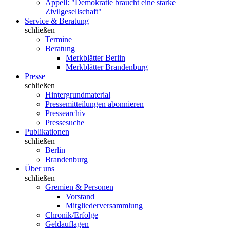
Appell: "Demokratie braucht eine starke
Zivilgesellschaft"
Service & Beratung
schließen
Termine
Beratung
Merkblätter Berlin
Merkblätter Brandenburg
Presse
schließen
Hintergrundmaterial
Pressemitteilungen abonnieren
Pressearchiv
Pressesuche
Publikationen
schließen
Berlin
Brandenburg
Über uns
schließen
Gremien & Personen
Vorstand
Mitgliederversammlung
Chronik/Erfolge
Geldauflagen