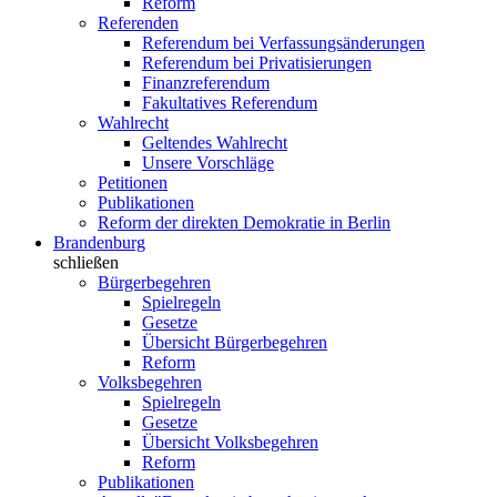
Reform
Referenden
Referendum bei Verfassungsänderungen
Referendum bei Privatisierungen
Finanzreferendum
Fakultatives Referendum
Wahlrecht
Geltendes Wahlrecht
Unsere Vorschläge
Petitionen
Publikationen
Reform der direkten Demokratie in Berlin
Brandenburg
schließen
Bürgerbegehren
Spielregeln
Gesetze
Übersicht Bürgerbegehren
Reform
Volksbegehren
Spielregeln
Gesetze
Übersicht Volksbegehren
Reform
Publikationen