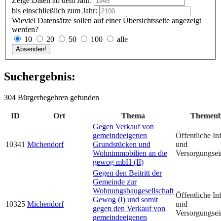
Zeige Daten ab dem Jahr:
bis einschließlich zum Jahr:
Wieviel Datensätze sollen auf einer Übersichtsseite angezeigt
werden?
10
20
50
100
alle
Suchergebnis:
304 Bürgerbegehren gefunden
ID
Ort
Thema
Themenb
Gegen Verkauf von
gemeindeeigenen
Öffentliche Inf
10341
Michendorf
Grundstücken und
und
Wohnimmobilien an die
Versorgungsei
gewog mbH (II)
Gegen den Beitritt der
Gemeinde zur
Wohnungsbaugesellschaft
Öffentliche Inf
Gewog (I) und somit
10325
Michendorf
und
gegen den Verkauf von
Versorgungsei
gemeindeeigenen