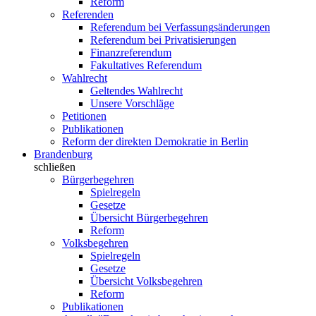
Reform
Referenden
Referendum bei Verfassungsänderungen
Referendum bei Privatisierungen
Finanzreferendum
Fakultatives Referendum
Wahlrecht
Geltendes Wahlrecht
Unsere Vorschläge
Petitionen
Publikationen
Reform der direkten Demokratie in Berlin
Brandenburg
schließen
Bürgerbegehren
Spielregeln
Gesetze
Übersicht Bürgerbegehren
Reform
Volksbegehren
Spielregeln
Gesetze
Übersicht Volksbegehren
Reform
Publikationen