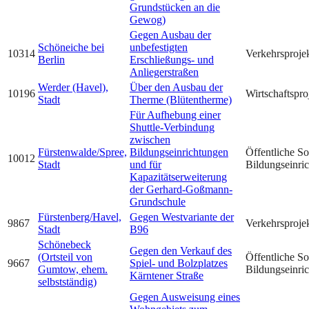
Grundstücken an die
Gewog)
Gegen Ausbau der
Schöneiche bei
unbefestigten
10314
Verkehrsproje
Berlin
Erschließungs- und
Anliegerstraßen
Werder (Havel),
Über den Ausbau der
10196
Wirtschaftspro
Stadt
Therme (Blütentherme)
Für Aufhebung einer
Shuttle-Verbindung
zwischen
Fürstenwalde/Spree,
Bildungseinrichtungen
Öffentliche So
10012
Stadt
und für
Bildungseinri
Kapazitätserweiterung
der Gerhard-Goßmann-
Grundschule
Fürstenberg/Havel,
Gegen Westvariante der
9867
Verkehrsproje
Stadt
B96
Schönebeck
Gegen den Verkauf des
(Ortsteil von
Öffentliche So
9667
Spiel- und Bolzplatzes
Gumtow, ehem.
Bildungseinri
Kärntener Straße
selbstständig)
Gegen Ausweisung eines