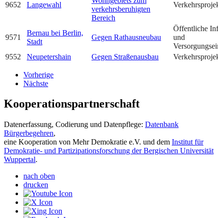
Wohngebiets zum
9652
Langewahl
Verkehrsproje
verkehrsberuhigten
Bereich
Öffentliche Inf
Bernau bei Berlin,
9571
Gegen Rathausneubau
und
Stadt
Versorgungsei
9552
Neupetershain
Gegen Straßenausbau
Verkehrsproje
Vorherige
Nächste
Kooperationspartnerschaft
Datenerfassung, Codierung und Datenpflege:
Datenbank
Bürgerbegehren
,
eine Kooperation von Mehr Demokratie e.V. und dem
Institut für
Demokratie- und Partizipationsforschung der Bergischen Universität
Wuppertal
.
nach oben
drucken