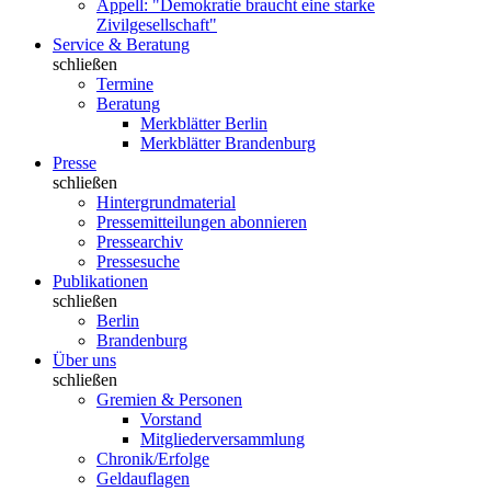
Appell: "Demokratie braucht eine starke
Zivilgesellschaft"
Service & Beratung
schließen
Termine
Beratung
Merkblätter Berlin
Merkblätter Brandenburg
Presse
schließen
Hintergrundmaterial
Pressemitteilungen abonnieren
Pressearchiv
Pressesuche
Publikationen
schließen
Berlin
Brandenburg
Über uns
schließen
Gremien & Personen
Vorstand
Mitgliederversammlung
Chronik/Erfolge
Geldauflagen