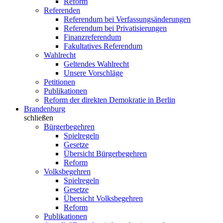
Reform
Referenden
Referendum bei Verfassungsänderungen
Referendum bei Privatisierungen
Finanzreferendum
Fakultatives Referendum
Wahlrecht
Geltendes Wahlrecht
Unsere Vorschläge
Petitionen
Publikationen
Reform der direkten Demokratie in Berlin
Brandenburg
schließen
Bürgerbegehren
Spielregeln
Gesetze
Übersicht Bürgerbegehren
Reform
Volksbegehren
Spielregeln
Gesetze
Übersicht Volksbegehren
Reform
Publikationen