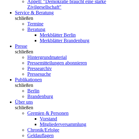
Appell: "Demokratie braucht eine starke
Zivilgesellschaft"
Service & Beratung
schließen
Termine
Beratung
Merkblätter Berlin
Merkblätter Brandenburg
Presse
schließen
Hintergrundmaterial
Pressemitteilungen abonnieren
Pressearchiv
Pressesuche
Publikationen
schließen
Berlin
Brandenburg
Über uns
schließen
Gremien & Personen
Vorstand
Mitgliederversammlung
Chronik/Erfolge
Geldauflagen