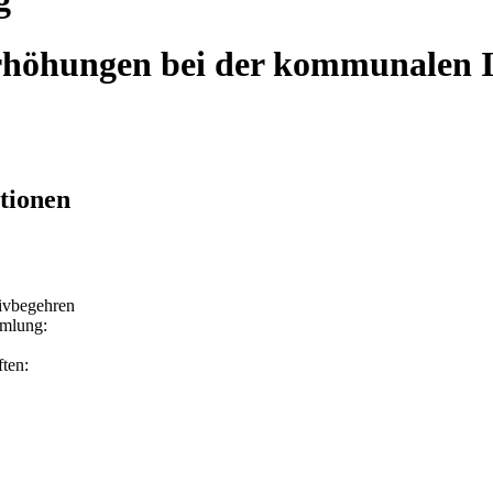
rhöhungen bei der kommunalen I
tionen
ativbegehren
mmlung:
ften: