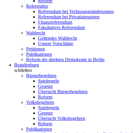
Reform
Referenden
Referendum bei Verfassungsänderungen
Referendum bei Privatisierungen
Finanzreferendum
Fakultatives Referendum
Wahlrecht
Geltendes Wahlrecht
Unsere Vorschläge
Petitionen
Publikationen
Reform der direkten Demokratie in Berlin
Brandenburg
schließen
Bürgerbegehren
Spielregeln
Gesetze
Übersicht Bürgerbegehren
Reform
Volksbegehren
Spielregeln
Gesetze
Übersicht Volksbegehren
Reform
Publikationen