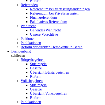
Reform
Referenden
Referendum bei Verfassungsänderungen
Referendum bei Privatisierungen
Finanzreferendum
Fakultatives Referendum
Wahlrecht
Geltendes Wahlrecht
Unsere Vorschläge
Petitionen
Publikationen
Reform der direkten Demokratie in Berlin
Brandenburg
schließen
Bürgerbegehren
Spielregeln
Gesetze
Übersicht Bürgerbegehren
Reform
Volksbegehren
Spielregeln
Gesetze
Übersicht Volksbegehren
Reform
Publikationen