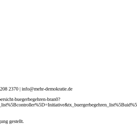
0 4208 2370 | info@mehr-demokratie.de
bersicht-buegerbegehren-bran0?
_list%5Bcontroller%5D=Initiative&tx_buergerbegehren_list%5Bui
ng gestellt.