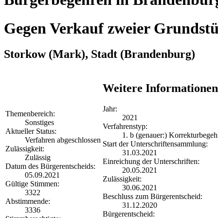
Gegen Verkauf zweier Grundst
Storkow (Mark), Stadt
(Brandenburg)
Weitere Informationen
Jahr:
Themenbereich:
2021
Sonstiges
Verfahrenstyp:
Aktueller Status:
1. b (genauer:) Korrekturbegeh
Verfahren abgeschlossen
Start der Unterschriftensammlung:
Zulässigkeit:
31.03.2021
Zulässig
Einreichung der Unterschriften:
Datum des Bürgerentscheids:
20.05.2021
05.09.2021
Zulässigkeit:
Gültige Stimmen:
30.06.2021
3322
Beschluss zum Bürgerentscheid:
Abstimmende:
31.12.2020
3336
Bürgerentscheid: