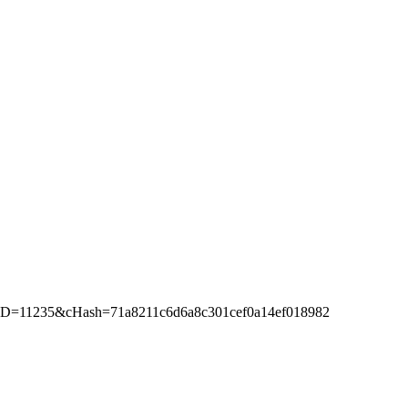
d%5D=11235&cHash=71a8211c6d6a8c301cef0a14ef018982