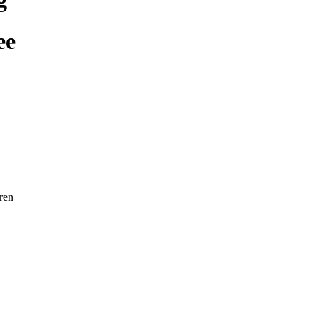
ee
ren