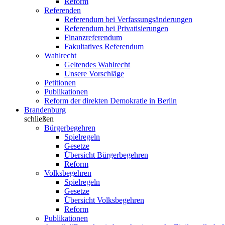
Reform
Referenden
Referendum bei Verfassungsänderungen
Referendum bei Privatisierungen
Finanzreferendum
Fakultatives Referendum
Wahlrecht
Geltendes Wahlrecht
Unsere Vorschläge
Petitionen
Publikationen
Reform der direkten Demokratie in Berlin
Brandenburg
schließen
Bürgerbegehren
Spielregeln
Gesetze
Übersicht Bürgerbegehren
Reform
Volksbegehren
Spielregeln
Gesetze
Übersicht Volksbegehren
Reform
Publikationen