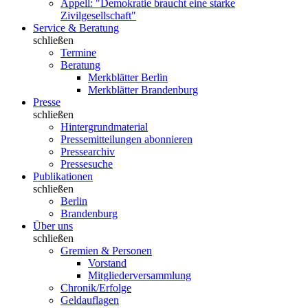
Appell: "Demokratie braucht eine starke
Zivilgesellschaft"
Service & Beratung
schließen
Termine
Beratung
Merkblätter Berlin
Merkblätter Brandenburg
Presse
schließen
Hintergrundmaterial
Pressemitteilungen abonnieren
Pressearchiv
Pressesuche
Publikationen
schließen
Berlin
Brandenburg
Über uns
schließen
Gremien & Personen
Vorstand
Mitgliederversammlung
Chronik/Erfolge
Geldauflagen