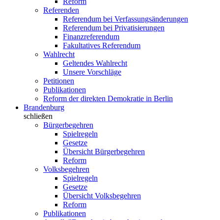
Reform
Referenden
Referendum bei Verfassungsänderungen
Referendum bei Privatisierungen
Finanzreferendum
Fakultatives Referendum
Wahlrecht
Geltendes Wahlrecht
Unsere Vorschläge
Petitionen
Publikationen
Reform der direkten Demokratie in Berlin
Brandenburg
schließen
Bürgerbegehren
Spielregeln
Gesetze
Übersicht Bürgerbegehren
Reform
Volksbegehren
Spielregeln
Gesetze
Übersicht Volksbegehren
Reform
Publikationen