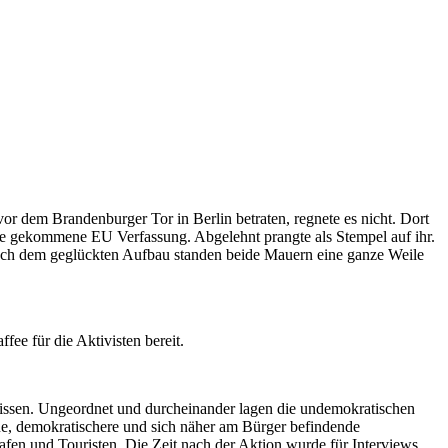
r dem Brandenburger Tor in Berlin betraten, regnete es nicht. Dort
de gekommene EU Verfassung. Abgelehnt prangte als Stempel auf ihr.
ach dem geglückten Aufbau standen beide Mauern eine ganze Weile
ee für die Aktivisten bereit.
rissen. Ungeordnet und durcheinander lagen die undemokratischen
e, demokratischere und sich näher am Bürger befindende
afen und Touristen. Die Zeit nach der Aktion wurde für Interviews