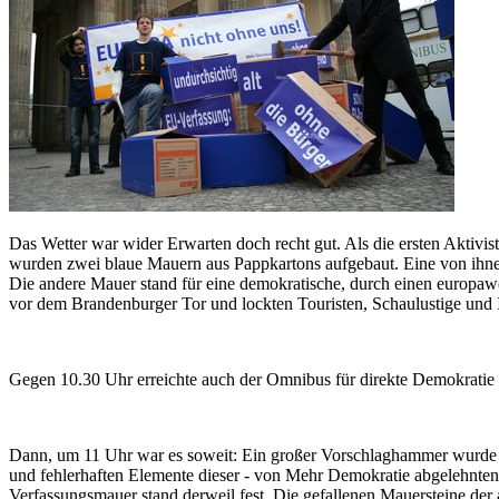
Das Wetter war wider Erwarten doch recht gut. Als die ersten Aktivi
wurden zwei blaue Mauern aus Pappkartons aufgebaut. Eine von ihnen
Die andere Mauer stand für eine demokratische, durch einen europa
vor dem Brandenburger Tor und lockten Touristen, Schaulustige und In
Gegen 10.30 Uhr erreichte auch der Omnibus für direkte Demokratie de
Dann, um 11 Uhr war es soweit: Ein großer Vorschlaghammer wurde ge
und fehlerhaften Elemente dieser - von Mehr Demokratie abgelehnte
Verfassungsmauer stand derweil fest. Die gefallenen Mauersteine der