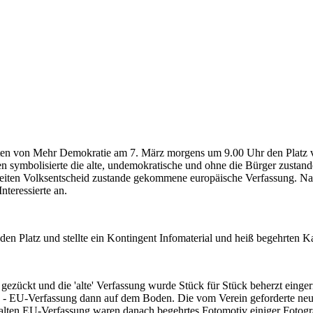
sten von Mehr Demokratie am 7. März morgens um 9.00 Uhr den Platz vo
 symbolisierte die alte, undemokratische und ohne die Bürger zustan
weiten Volksentscheid zustande gekommene europäische Verfassung. N
teressierte an.
n Platz und stellte ein Kontingent Infomaterial und heiß begehrten Kaff
zückt und die 'alte' Verfassung wurde Stück für Stück beherzt einge
n - EU-Verfassung dann auf dem Boden. Die vom Verein geforderte neu
 alten EU-Verfassung waren danach begehrtes Fotomotiv einiger Fotogr