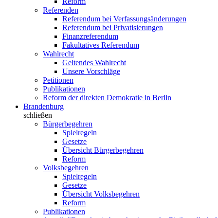
Reform
Referenden
Referendum bei Verfassungsänderungen
Referendum bei Privatisierungen
Finanzreferendum
Fakultatives Referendum
Wahlrecht
Geltendes Wahlrecht
Unsere Vorschläge
Petitionen
Publikationen
Reform der direkten Demokratie in Berlin
Brandenburg
schließen
Bürgerbegehren
Spielregeln
Gesetze
Übersicht Bürgerbegehren
Reform
Volksbegehren
Spielregeln
Gesetze
Übersicht Volksbegehren
Reform
Publikationen