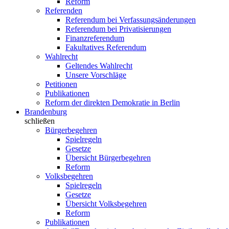
Reform
Referenden
Referendum bei Verfassungsänderungen
Referendum bei Privatisierungen
Finanzreferendum
Fakultatives Referendum
Wahlrecht
Geltendes Wahlrecht
Unsere Vorschläge
Petitionen
Publikationen
Reform der direkten Demokratie in Berlin
Brandenburg
schließen
Bürgerbegehren
Spielregeln
Gesetze
Übersicht Bürgerbegehren
Reform
Volksbegehren
Spielregeln
Gesetze
Übersicht Volksbegehren
Reform
Publikationen