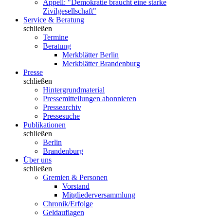
Appell: "Demokratie braucht eine starke
Zivilgesellschaft"
Service & Beratung
schließen
Termine
Beratung
Merkblätter Berlin
Merkblätter Brandenburg
Presse
schließen
Hintergrundmaterial
Pressemitteilungen abonnieren
Pressearchiv
Pressesuche
Publikationen
schließen
Berlin
Brandenburg
Über uns
schließen
Gremien & Personen
Vorstand
Mitgliederversammlung
Chronik/Erfolge
Geldauflagen