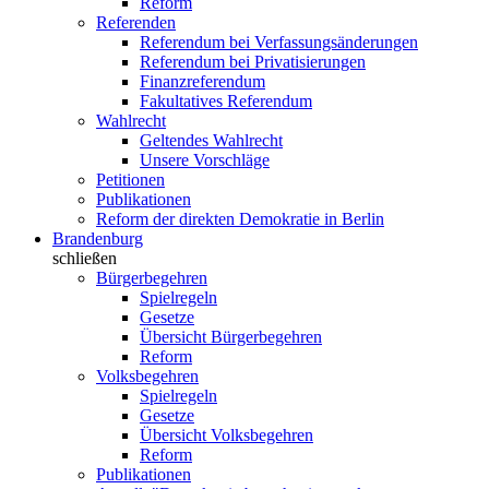
Reform
Referenden
Referendum bei Verfassungsänderungen
Referendum bei Privatisierungen
Finanzreferendum
Fakultatives Referendum
Wahlrecht
Geltendes Wahlrecht
Unsere Vorschläge
Petitionen
Publikationen
Reform der direkten Demokratie in Berlin
Brandenburg
schließen
Bürgerbegehren
Spielregeln
Gesetze
Übersicht Bürgerbegehren
Reform
Volksbegehren
Spielregeln
Gesetze
Übersicht Volksbegehren
Reform
Publikationen