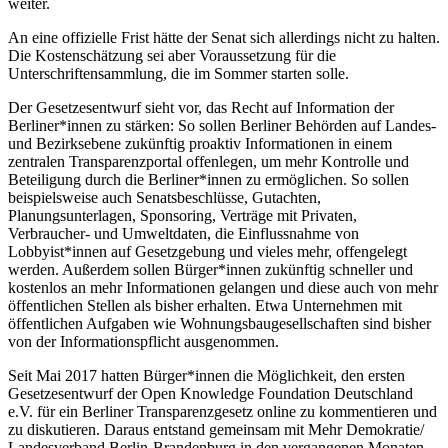
weiter.
An eine offizielle Frist hätte der Senat sich allerdings nicht zu halten.
Die Kostenschätzung sei aber Voraussetzung für die
Unterschriftensammlung, die im Sommer starten solle.
Der Gesetzesentwurf sieht vor, das Recht auf Information der
Berliner*innen zu stärken: So sollen Berliner Behörden auf Landes-
und Bezirksebene zukünftig proaktiv Informationen in einem
zentralen Transparenzportal offenlegen, um mehr Kontrolle und
Beteiligung durch die Berliner*innen zu ermöglichen. So sollen
beispielsweise auch Senatsbeschlüsse, Gutachten,
Planungsunterlagen, Sponsoring, Verträge mit Privaten,
Verbraucher- und Umweltdaten, die Einflussnahme von
Lobbyist*innen auf Gesetzgebung und vieles mehr, offengelegt
werden. Außerdem sollen Bürger*innen zukünftig schneller und
kostenlos an mehr Informationen gelangen und diese auch von mehr
öffentlichen Stellen als bisher erhalten. Etwa Unternehmen mit
öffentlichen Aufgaben wie Wohnungsbaugesellschaften sind bisher
von der Informationspflicht ausgenommen.
Seit Mai 2017 hatten Bürger*innen die Möglichkeit, den ersten
Gesetzesentwurf der Open Knowledge Foundation Deutschland
e.V. für ein Berliner Transparenzgesetz online zu kommentieren und
zu diskutieren. Daraus entstand gemeinsam mit Mehr Demokratie/
Landesverband Berlin-Brandenburg in den vergangenen Monaten