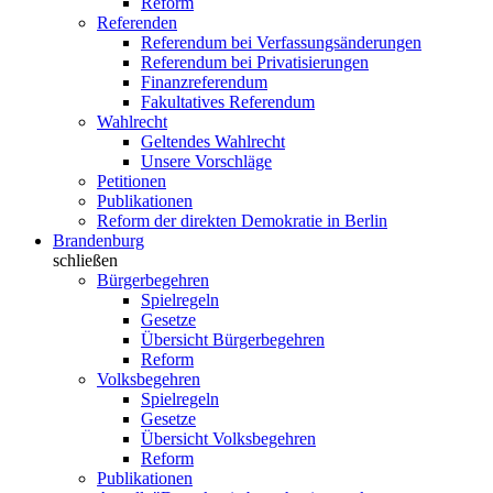
Reform
Referenden
Referendum bei Verfassungsänderungen
Referendum bei Privatisierungen
Finanzreferendum
Fakultatives Referendum
Wahlrecht
Geltendes Wahlrecht
Unsere Vorschläge
Petitionen
Publikationen
Reform der direkten Demokratie in Berlin
Brandenburg
schließen
Bürgerbegehren
Spielregeln
Gesetze
Übersicht Bürgerbegehren
Reform
Volksbegehren
Spielregeln
Gesetze
Übersicht Volksbegehren
Reform
Publikationen