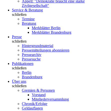
Appell: "Demokratie braucht eine starke
Zivilgesellschaft"
Service & Beratung
schließen
Termine
Beratung
Merkblätter Berlin
Merkblätter Brandenburg
Presse
schließen
Hintergrundmaterial
Pressemitteilungen abonnieren
Pressearchiv
Pressesuche
Publikationen
schließen
Berlin
Brandenburg
Über uns
schließen
Gremien & Personen
Vorstand
Mitgliederversammlung
Chronik/Erfolge
Geldauflagen