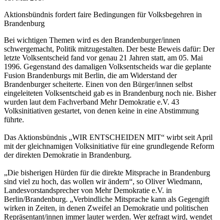
Aktionsbündnis fordert faire Bedingungen für Volksbegehren in
Brandenburg
Bei wichtigen Themen wird es den Brandenburger/innen
schwergemacht, Politik mitzugestalten. Der beste Beweis dafür: Der
letzte Volksentscheid fand vor genau 21 Jahren statt, am 05. Mai
1996. Gegenstand des damaligen Volksentscheids war die geplante
Fusion Brandenburgs mit Berlin, die am Widerstand der
Brandenburger scheiterte. Einen von den Bürger/innen selbst
eingeleiteten Volksentscheid gab es in Brandenburg noch nie. Bisher
wurden laut dem Fachverband Mehr Demokratie e.V. 43
Volksinitiativen gestartet, von denen keine in eine Abstimmung
führte.
Das Aktionsbündnis „WIR ENTSCHEIDEN MIT“ wirbt seit April
mit der gleichnamigen Volksinitiative für eine grundlegende Reform
der direkten Demokratie in Brandenburg.
„Die bisherigen Hürden für die direkte Mitsprache in Brandenburg
sind viel zu hoch, das wollen wir ändern“, so Oliver Wiedmann,
Landesvorstandsprecher von Mehr Demokratie e.V. in
Berlin/Brandenburg. „Verbindliche Mitsprache kann als Gegengift
wirken in Zeiten, in denen Zweifel an Demokratie und politischen
Repräsentant/innen immer lauter werden. Wer gefragt wird, wendet