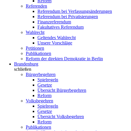
Reform
Referenden
Referendum bei Verfassungsänderungen
Referendum bei Privatisierungen
Finanzreferendum
Fakultatives Referendum
Wahlrecht
Geltendes Wahlrecht
Unsere Vorschläge
Petitionen
Publikationen
Reform der direkten Demokratie in Berlin
Brandenburg
schließen
Bürgerbegehren
Spielregeln
Gesetze
Übersicht Bürgerbegehren
Reform
Volksbegehren
Spielregeln
Gesetze
Übersicht Volksbegehren
Reform
Publikationen