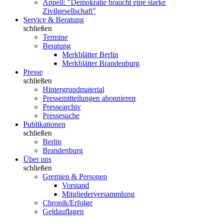
Appell: "Demokratie braucht eine starke
Zivilgesellschaft"
Service & Beratung
schließen
Termine
Beratung
Merkblätter Berlin
Merkblätter Brandenburg
Presse
schließen
Hintergrundmaterial
Pressemitteilungen abonnieren
Pressearchiv
Pressesuche
Publikationen
schließen
Berlin
Brandenburg
Über uns
schließen
Gremien & Personen
Vorstand
Mitgliederversammlung
Chronik/Erfolge
Geldauflagen