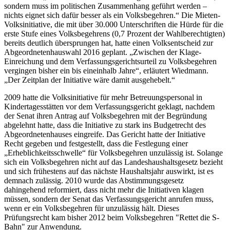
sondern muss im politischen Zusammenhang geführt werden –
nichts eignet sich dafür besser als ein Volksbegehren.“ Die Mieten-
Volksinitiative, die mit über 30.000 Unterschriften die Hürde für die
erste Stufe eines Volksbegehrens (0,7 Prozent der Wahlberechtigten)
bereits deutlich übersprungen hat, hatte einen Volksentscheid zur
Abgeordnetenhauswahl 2016 geplant. „Zwischen der Klage-
Einreichung und dem Verfassungsgerichtsurteil zu Volksbegehren
vergingen bisher ein bis eineinhalb Jahre“, erläutert Wiedmann.
„Der Zeitplan der Initiative wäre damit ausgehebelt.“
2009 hatte die Volksinitiative für mehr Betreuungspersonal in
Kindertagesstätten vor dem Verfassungsgericht geklagt, nachdem
der Senat ihren Antrag auf Volksbegehren mit der Begründung
abgelehnt hatte, dass die Initiative zu stark ins Budgetrecht des
Abgeordnetenhauses eingreife. Das Gericht hatte der Initiative
Recht gegeben und festgestellt, dass die Festlegung einer
„Erheblichkeitsschwelle“ für Volksbegehren unzulässig ist. Solange
sich ein Volksbegehren nicht auf das Landeshaushaltsgesetz bezieht
und sich frühestens auf das nächste Haushaltsjahr auswirkt, ist es
demnach zulässig. 2010 wurde das Abstimmungsgesetz
dahingehend reformiert, dass nicht mehr die Initiativen klagen
müssen, sondern der Senat das Verfassungsgericht anrufen muss,
wenn er ein Volksbegehren für unzulässig hält. Dieses
Prüfungsrecht kam bisher 2012 beim Volksbegehren "Rettet die S-
Bahn" zur Anwendung.