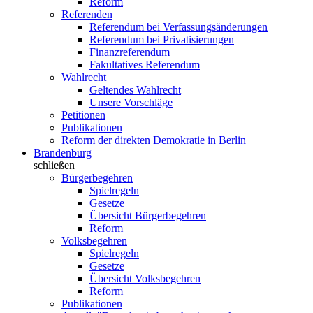
Reform
Referenden
Referendum bei Verfassungsänderungen
Referendum bei Privatisierungen
Finanzreferendum
Fakultatives Referendum
Wahlrecht
Geltendes Wahlrecht
Unsere Vorschläge
Petitionen
Publikationen
Reform der direkten Demokratie in Berlin
Brandenburg
schließen
Bürgerbegehren
Spielregeln
Gesetze
Übersicht Bürgerbegehren
Reform
Volksbegehren
Spielregeln
Gesetze
Übersicht Volksbegehren
Reform
Publikationen