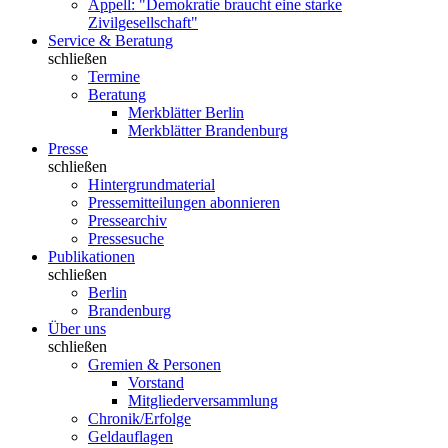
Appell: "Demokratie braucht eine starke
Zivilgesellschaft"
Service & Beratung
schließen
Termine
Beratung
Merkblätter Berlin
Merkblätter Brandenburg
Presse
schließen
Hintergrundmaterial
Pressemitteilungen abonnieren
Pressearchiv
Pressesuche
Publikationen
schließen
Berlin
Brandenburg
Über uns
schließen
Gremien & Personen
Vorstand
Mitgliederversammlung
Chronik/Erfolge
Geldauflagen