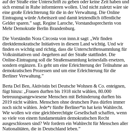
auf der Straße eine Unterschrift zu geben oder keine Zeit haben und
sich erstmal in Ruhe informieren wollen. Und nicht zuletzt wäre sie
eine große Erleichterung für die in der Verwaltung. Die Online
Eintragung würde Arbeitszeit und damit letztendlich öffentliche
Gelder sparen.” sagt, Regine Laroche, Vorstandssprecherin von
Mehr Demokratie Berlin Brandenburg.
Die Vorständin Nora Circosta von innn.it sagt: „Wir finden
direktdemokratische Initiativen in diesem Land wichtig. Und wir
finden es wichtig und richtig, dass die Unterschriftensammlung für
Volksinitiativen und -begehren auf der Straße stattfindet. Die
Online-Eintragung soll die Straßensammlung keinesfalls ersetzen,
sondern ergänzen. Es geht um eine Erleichterung der Teilnahme an
demokratischen Prozessen und um eine Erleichterung für die
Berliner Verwaltung.”
Berta Del Ben, Aktivistin bei Deutsche Wohnen & Co. enteignen,
fügt hinzu: „Frauen durften bis 1918 nicht wählen, 80.000
betreuungsangewiesene Menschen mit Behinderung durften bis
2019 nicht wählen. Menschen ohne deutschen Pass dürfen immer
noch nicht wählen. Jede*r fünfte Berliner*in hat kein Wahlrecht.
Wie wollen wir eine gleichberechtigte Gesellschaft schaffen, wenn
so viele von einem fundamentalen demokratischen Recht
ausgeschlossen sind? Wir fordern ein Wahlrecht für Menschen aller
Nationalitäten, die in Deutschland leben.”