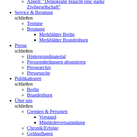
Appell: "Demokratie braucht eine starke
Zivilgesellschaft"
Service & Beratung
schließen
Termine
Beratung
Merkblätter Berlin
Merkblätter Brandenburg
Presse
schließen
Hintergrundmaterial
Pressemitteilungen abonnieren
Pressearchiv
Pressesuche
Publikationen
schließen
Berlin
Brandenburg
Über uns
schließen
Gremien & Personen
Vorstand
Mitgliederversammlung
Chronik/Erfolge
Geldauflagen