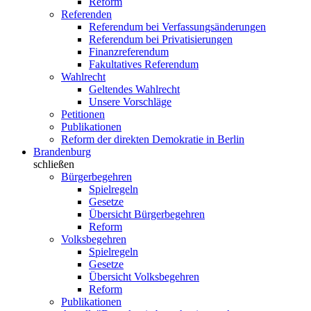
Reform
Referenden
Referendum bei Verfassungsänderungen
Referendum bei Privatisierungen
Finanzreferendum
Fakultatives Referendum
Wahlrecht
Geltendes Wahlrecht
Unsere Vorschläge
Petitionen
Publikationen
Reform der direkten Demokratie in Berlin
Brandenburg
schließen
Bürgerbegehren
Spielregeln
Gesetze
Übersicht Bürgerbegehren
Reform
Volksbegehren
Spielregeln
Gesetze
Übersicht Volksbegehren
Reform
Publikationen