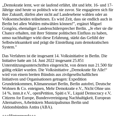
„Demokratie lernt, wer sie laufend erfährt, übt und lebt. 16- und 17-
Jährige sind heute so politisch wie nie zuvor. Sie engagieren sich für
ihre Zukunft, dürfen aber nicht auf Landesebene wählen oder an
Volksentscheiden teilnehmen. Es wird Zeit, dass sie endlich auch in
Berlin bei allen Wahlen mitwählen können!”, ergänzt Miguel
Gongóra, ehemaliger Landesschülersprecher Berlin. „Je eher sie die
Chance erhalten, mit ihrer Stimme politischen Einfluss zu haben,
umso nachhaltiger wirkt diese Erfahrung, stärkt das Gefühl der
Selbstwirksamkeit und prägt die Einstellung zum demokratischen
System.”
Das Verfahren ist die insgesamt 14. Volksinitiative in Berlin. Die
Initiative hatte am 14. Juni 2022 insgesamt 25.851
Unterstützungsunterschriften eingereicht, von denen nun 21.500 für
gültig erklärt wurden. Die Volksinitiative „Demokratie für Alle!“
wird von einem breiten Bündnis aus zivilgesellschaftlichen
Initiativen und Organisationen getragen: Expedition
Grundeinkommen, Klimaneustart Berlin, Berlin autofrei, Deutsche
Wohnen & Co. enteignen, Mehr Demokratie e.V., Nicht Ohne uns
14 %, innn.it e.V., openPetition, Späti e.V., Liquid Democracy e.V,
Citizens for Europe, Bundesvereinigung Nachhaltigkeit, European
Alternatives, Arbeitskreis Munizipalismus Berlin und
Aktionsbündnis Antira (ABA).
+++Hintergrund+++