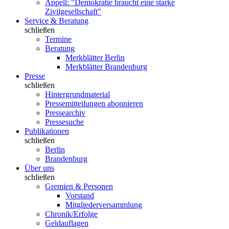
Appell: "Demokratie braucht eine starke
Zivilgesellschaft"
Service & Beratung
schließen
Termine
Beratung
Merkblätter Berlin
Merkblätter Brandenburg
Presse
schließen
Hintergrundmaterial
Pressemitteilungen abonnieren
Pressearchiv
Pressesuche
Publikationen
schließen
Berlin
Brandenburg
Über uns
schließen
Gremien & Personen
Vorstand
Mitgliederversammlung
Chronik/Erfolge
Geldauflagen