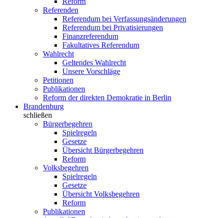
Reform
Referenden
Referendum bei Verfassungsänderungen
Referendum bei Privatisierungen
Finanzreferendum
Fakultatives Referendum
Wahlrecht
Geltendes Wahlrecht
Unsere Vorschläge
Petitionen
Publikationen
Reform der direkten Demokratie in Berlin
Brandenburg
schließen
Bürgerbegehren
Spielregeln
Gesetze
Übersicht Bürgerbegehren
Reform
Volksbegehren
Spielregeln
Gesetze
Übersicht Volksbegehren
Reform
Publikationen