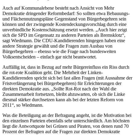
Auch auf Kommunalebene besteht nach Ansicht von Mehr
Demokratie dringender Reformbedarf: So sollten etwa Bebauungs-
und Flächennutzungspläne Gegenstand von Bürgerbegehren sein
können und der zwingende Kostendeckungsvorschlag durch eine
unverbindliche Kostenschätzung ersetzt werden. „Auch hier zeigt
sich die SPD im Gegensatz zu anderen Parteien als Bremsklotz“,
sagt Wiedmann. Die CDU-Kandidierenden hingegen haben eine
andere Strategie gewählt und die Fragen zum Ausbau von
Bürgerbegehren – ebenso wie die Frage nach bundesweiten
Volksentscheiden – einfach gar nicht beantwortet.
Auffällig ist, dass in Bezug auf mehr Bürgereinfluss ein Riss durch
die rot-rote Koalition geht. Die Mehrheit der Linken-
Kandidierenden spricht sich bei fast allen Fragen (mit Ausnahme der
Fristverlängerung bei Bürgerbegehren) für Erleichterungen der
direkten Demokratie aus. „Sollte Rot-Rot nach der Wahl die
Zusammenarbeit fortsetzen, bleibt abzuwarten, ob sich die Linke
diesmal stärker durchsetzen kann als bei der letzten Reform von
2011“, so Wiedmann.
Was die Beteiligung an der Befragung angeht, ist die Motivation bei
den einzelnen Parteien ebenfalls sehr unterschiedlich. Am höchsten
liegt die Antwortquote bei Grünen und Piraten, von denen rund 70
Prozent der Befragten auf die Fragen zur direkten Demokratie