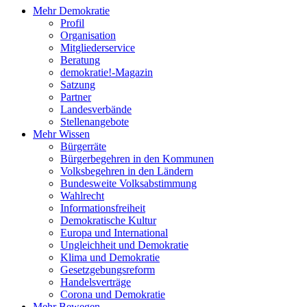
Mehr Demokratie
Profil
Organisation
Mitgliederservice
Beratung
demokratie!-Magazin
Satzung
Partner
Landesverbände
Stellenangebote
Mehr Wissen
Bürgerräte
Bürgerbegehren in den Kommunen
Volksbegehren in den Ländern
Bundesweite Volksabstimmung
Wahlrecht
Informationsfreiheit
Demokratische Kultur
Europa und International
Ungleichheit und Demokratie
Klima und Demokratie
Gesetzgebungsreform
Handelsverträge
Corona und Demokratie
Mehr Bewegen