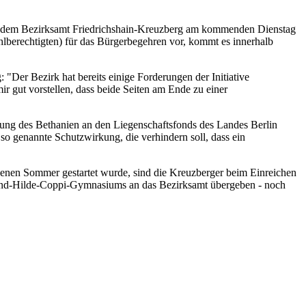
B)" dem Bezirksamt Friedrichshain-Kreuzberg am kommenden Dienstag
lberechtigten) für das Bürgerbegehren vor, kommt es innerhalb
 "Der Bezirk hat bereits einige Forderungen der Initiative
ir gut vorstellen, dass beide Seiten am Ende zu einer
ragung des Bethanien an den Liegenschaftsfonds des Landes Berlin
e so genannte Schutzwirkung, die verhindern soll, dass ein
genen Sommer gestartet wurde, sind die Kreuzberger beim Einreichen
ans-und-Hilde-Coppi-Gymnasiums an das Bezirksamt übergeben - noch