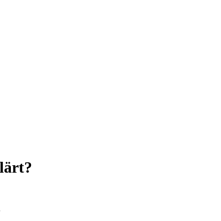
lärt?
n