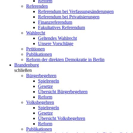
Reform
Referenden
Referendum bei Verfassungsänderungen
Referendum bei Privatisierungen
Finanzreferendum
Fakultatives Referendum
Wahlrecht
Geltendes Wahlrecht
Unsere Vorschläge
Petitionen
Publikationen
Reform der direkten Demokratie in Berlin
Brandenburg
schließen
Bürgerbegehren
Spielregeln
Gesetze
Übersicht Bürgerbegehren
Reform
Volksbegehren
Spielregeln
Gesetze
Übersicht Volksbegehren
Reform
Publikationen