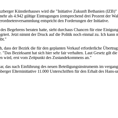
reuzberger Künstlerhauses wird die "Initiative Zukunft Bethanien (IZ
ehr als 4.942 gültige Eintragungen (entsprechend drei Prozent der Wah
erordnetenversammlung entspricht den Forderungen der Initiative.
t des Begehrens beraten hatte, sieht durchaus Chancen für eine Einigung:
riert. Jetzt nimmt der Druck auf die Politik noch einmal zu. Ich kann m
bt."
uch, dass der Bezirk die für den geplanten Verkauf erforderliche Übert
 "Das Bezirksamt hat sich hier sehr fair verhalten. Laut Gesetz gilt di
fen wird, erst vom Zeitpunkt des Zustandekommens an."
ar, das nach Einführung des neuen Beteiligungsinstruments im vergan
tenberger Elterninitiative 11.000 Unterschriften für den Erhalt des H