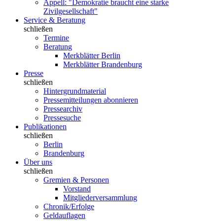
Appell: "Demokratie braucht eine starke
Zivilgesellschaft"
Service & Beratung
schließen
Termine
Beratung
Merkblätter Berlin
Merkblätter Brandenburg
Presse
schließen
Hintergrundmaterial
Pressemitteilungen abonnieren
Pressearchiv
Pressesuche
Publikationen
schließen
Berlin
Brandenburg
Über uns
schließen
Gremien & Personen
Vorstand
Mitgliederversammlung
Chronik/Erfolge
Geldauflagen