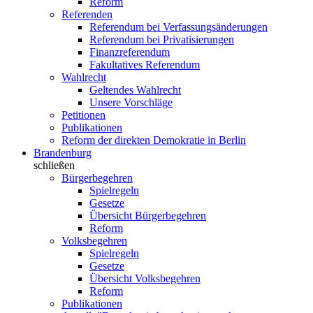
Reform
Referenden
Referendum bei Verfassungsänderungen
Referendum bei Privatisierungen
Finanzreferendum
Fakultatives Referendum
Wahlrecht
Geltendes Wahlrecht
Unsere Vorschläge
Petitionen
Publikationen
Reform der direkten Demokratie in Berlin
Brandenburg
schließen
Bürgerbegehren
Spielregeln
Gesetze
Übersicht Bürgerbegehren
Reform
Volksbegehren
Spielregeln
Gesetze
Übersicht Volksbegehren
Reform
Publikationen