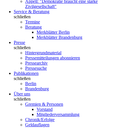
Appell: "Demokratie braucht eine starke
Zivilgesellschaft"
Service & Beratung
schließen
Termine
Beratung
Merkblätter Berlin
Merkblätter Brandenburg
Presse
schließen
Hintergrundmaterial
Pressemitteilungen abonnieren
Pressearchiv
Pressesuche
Publikationen
schließen
Berlin
Brandenburg
Über uns
schließen
Gremien & Personen
Vorstand
Mitgliederversammlung
Chronik/Erfolge
Geldauflagen