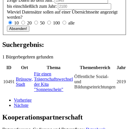
Zeige Daten ab dem Jahr:
bis einschließlich zum Jahr:
Wieviel Datensätze sollen auf einer Übersichtsseite angezeigt
werden?
10
20
50
100
alle
Suchergebnis:
1 Bürgerbegehren gefunden
ID
Ort
Thema
Themenbereich
Jahr
Für einen
Öffentliche Sozial-
Brüssow,
Trägerschaftswechsel
10491
und
2019
Stadt
der Kita
Bildungseinrichtungen
"Sonnenschein"
Vorherige
Nächste
Kooperationspartnerschaft