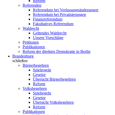
Reform
Referenden
Referendum bei Verfassungsänderungen
Referendum bei Privatisierungen
Finanzreferendum
Fakultatives Referendum
Wahlrecht
Geltendes Wahlrecht
Unsere Vorschläge
Petitionen
Publikationen
Reform der direkten Demokratie in Berlin
Brandenburg
schließen
Bürgerbegehren
Spielregeln
Gesetze
Übersicht Bürgerbegehren
Reform
Volksbegehren
Spielregeln
Gesetze
Übersicht Volksbegehren
Reform
Publikationen