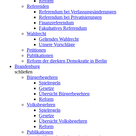
Reform
Referenden
Referendum bei Verfassungsänderungen
Referendum bei Privatisierungen
Finanzreferendum
Fakultatives Referendum
Wahlrecht
Geltendes Wahlrecht
Unsere Vorschläge
Petitionen
Publikationen
Reform der direkten Demokratie in Berlin
Brandenburg
schließen
Bürgerbegehren
Spielregeln
Gesetze
Übersicht Bürgerbegehren
Reform
Volksbegehren
Spielregeln
Gesetze
Übersicht Volksbegehren
Reform
Publikationen