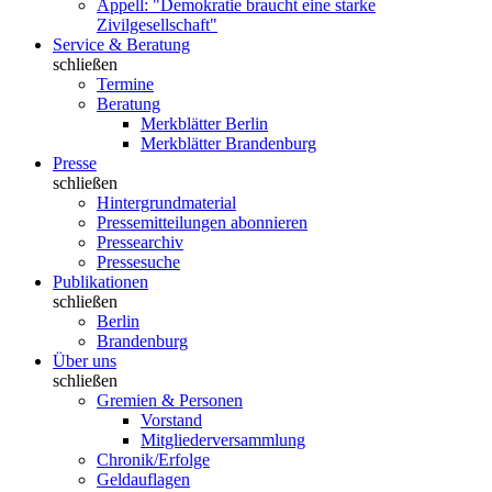
Appell: "Demokratie braucht eine starke
Zivilgesellschaft"
Service & Beratung
schließen
Termine
Beratung
Merkblätter Berlin
Merkblätter Brandenburg
Presse
schließen
Hintergrundmaterial
Pressemitteilungen abonnieren
Pressearchiv
Pressesuche
Publikationen
schließen
Berlin
Brandenburg
Über uns
schließen
Gremien & Personen
Vorstand
Mitgliederversammlung
Chronik/Erfolge
Geldauflagen