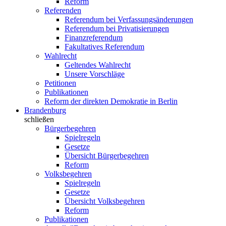
Reform
Referenden
Referendum bei Verfassungsänderungen
Referendum bei Privatisierungen
Finanzreferendum
Fakultatives Referendum
Wahlrecht
Geltendes Wahlrecht
Unsere Vorschläge
Petitionen
Publikationen
Reform der direkten Demokratie in Berlin
Brandenburg
schließen
Bürgerbegehren
Spielregeln
Gesetze
Übersicht Bürgerbegehren
Reform
Volksbegehren
Spielregeln
Gesetze
Übersicht Volksbegehren
Reform
Publikationen