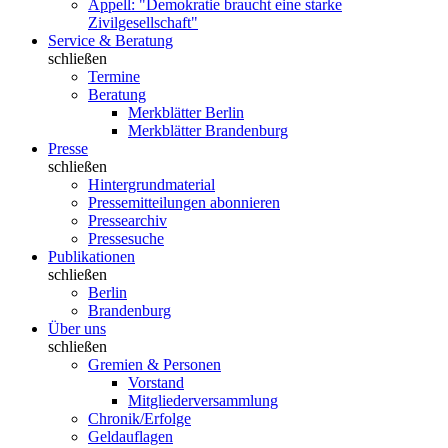
Appell: "Demokratie braucht eine starke
Zivilgesellschaft"
Service & Beratung
schließen
Termine
Beratung
Merkblätter Berlin
Merkblätter Brandenburg
Presse
schließen
Hintergrundmaterial
Pressemitteilungen abonnieren
Pressearchiv
Pressesuche
Publikationen
schließen
Berlin
Brandenburg
Über uns
schließen
Gremien & Personen
Vorstand
Mitgliederversammlung
Chronik/Erfolge
Geldauflagen