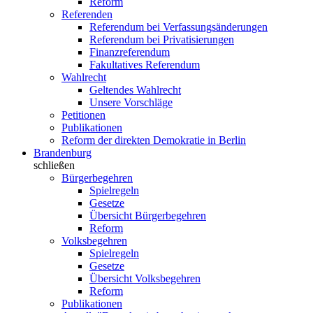
Reform
Referenden
Referendum bei Verfassungsänderungen
Referendum bei Privatisierungen
Finanzreferendum
Fakultatives Referendum
Wahlrecht
Geltendes Wahlrecht
Unsere Vorschläge
Petitionen
Publikationen
Reform der direkten Demokratie in Berlin
Brandenburg
schließen
Bürgerbegehren
Spielregeln
Gesetze
Übersicht Bürgerbegehren
Reform
Volksbegehren
Spielregeln
Gesetze
Übersicht Volksbegehren
Reform
Publikationen