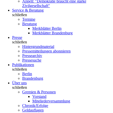
Appell: "Demokratie braucht eine starke
Zivilgesellschaft"
Service & Beratung
schließen
Termine
Beratung
Merkblätter Berlin
Merkblätter Brandenburg
Presse
schließen
Hintergrundmaterial
Pressemitteilungen abonnieren
Pressearchiv
Pressesuche
Publikationen
schließen
Berlin
Brandenburg
Über uns
schließen
Gremien & Personen
Vorstand
Mitgliederversammlung
Chronik/Erfolge
Geldauflagen