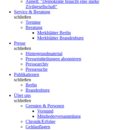
Appell: "Demokratie braucht eine starke
Zivilgesellschaft"
Service & Beratung
schließen
Termine
Beratung
Merkblätter Berlin
Merkblätter Brandenburg
Presse
schließen
Hintergrundmaterial
Pressemitteilungen abonnieren
Pressearchiv
Pressesuche
Publikationen
schließen
Berlin
Brandenburg
Über uns
schließen
Gremien & Personen
Vorstand
Mitgliederversammlung
Chronik/Erfolge
Geldauflagen