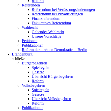
Reform
Referenden
Referendum bei Verfassungsänderungen
Referendum bei Privatisierungen
Finanzreferendum
Fakultatives Referendum
Wahlrecht
Geltendes Wahlrecht
Unsere Vorschläge
Petitionen
Publikationen
Reform der direkten Demokratie in Berlin
Brandenburg
schließen
Bürgerbegehren
Spielregeln
Gesetze
Übersicht Bürgerbegehren
Reform
Volksbegehren
Spielregeln
Gesetze
Übersicht Volksbegehren
Reform
Publikationen