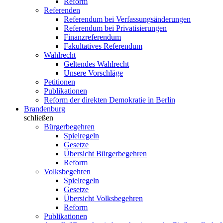
Reform
Referenden
Referendum bei Verfassungsänderungen
Referendum bei Privatisierungen
Finanzreferendum
Fakultatives Referendum
Wahlrecht
Geltendes Wahlrecht
Unsere Vorschläge
Petitionen
Publikationen
Reform der direkten Demokratie in Berlin
Brandenburg
schließen
Bürgerbegehren
Spielregeln
Gesetze
Übersicht Bürgerbegehren
Reform
Volksbegehren
Spielregeln
Gesetze
Übersicht Volksbegehren
Reform
Publikationen