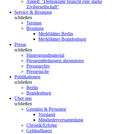
Appell: "Demokratie braucht eine starke
Zivilgesellschaft"
Service & Beratung
schließen
Termine
Beratung
Merkblätter Berlin
Merkblätter Brandenburg
Presse
schließen
Hintergrundmaterial
Pressemitteilungen abonnieren
Pressearchiv
Pressesuche
Publikationen
schließen
Berlin
Brandenburg
Über uns
schließen
Gremien & Personen
Vorstand
Mitgliederversammlung
Chronik/Erfolge
Geldauflagen