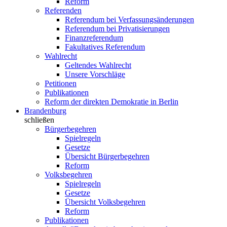
Reform
Referenden
Referendum bei Verfassungsänderungen
Referendum bei Privatisierungen
Finanzreferendum
Fakultatives Referendum
Wahlrecht
Geltendes Wahlrecht
Unsere Vorschläge
Petitionen
Publikationen
Reform der direkten Demokratie in Berlin
Brandenburg
schließen
Bürgerbegehren
Spielregeln
Gesetze
Übersicht Bürgerbegehren
Reform
Volksbegehren
Spielregeln
Gesetze
Übersicht Volksbegehren
Reform
Publikationen