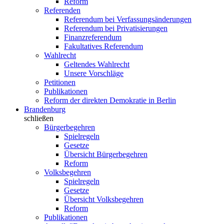
Reform
Referenden
Referendum bei Verfassungsänderungen
Referendum bei Privatisierungen
Finanzreferendum
Fakultatives Referendum
Wahlrecht
Geltendes Wahlrecht
Unsere Vorschläge
Petitionen
Publikationen
Reform der direkten Demokratie in Berlin
Brandenburg
schließen
Bürgerbegehren
Spielregeln
Gesetze
Übersicht Bürgerbegehren
Reform
Volksbegehren
Spielregeln
Gesetze
Übersicht Volksbegehren
Reform
Publikationen