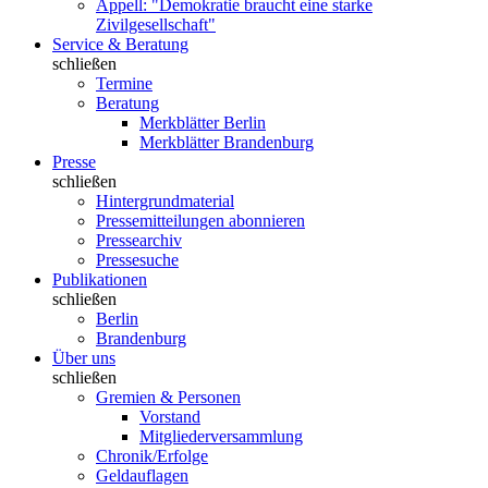
Appell: "Demokratie braucht eine starke
Zivilgesellschaft"
Service & Beratung
schließen
Termine
Beratung
Merkblätter Berlin
Merkblätter Brandenburg
Presse
schließen
Hintergrundmaterial
Pressemitteilungen abonnieren
Pressearchiv
Pressesuche
Publikationen
schließen
Berlin
Brandenburg
Über uns
schließen
Gremien & Personen
Vorstand
Mitgliederversammlung
Chronik/Erfolge
Geldauflagen