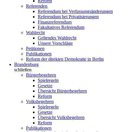
Reform
Referenden
Referendum bei Verfassungsänderungen
Referendum bei Privatisierungen
Finanzreferendum
Fakultatives Referendum
Wahlrecht
Geltendes Wahlrecht
Unsere Vorschläge
Petitionen
Publikationen
Reform der direkten Demokratie in Berlin
Brandenburg
schließen
Bürgerbegehren
Spielregeln
Gesetze
Übersicht Bürgerbegehren
Reform
Volksbegehren
Spielregeln
Gesetze
Übersicht Volksbegehren
Reform
Publikationen