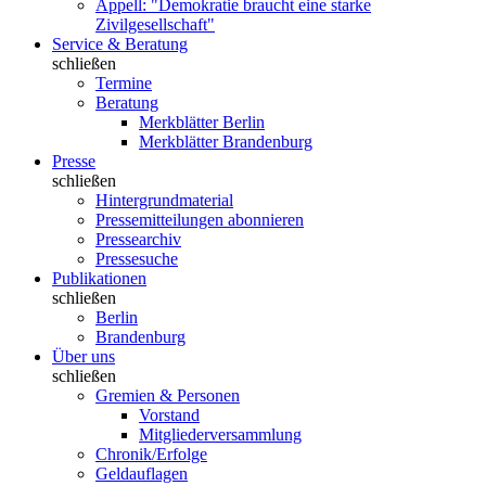
Appell: "Demokratie braucht eine starke
Zivilgesellschaft"
Service & Beratung
schließen
Termine
Beratung
Merkblätter Berlin
Merkblätter Brandenburg
Presse
schließen
Hintergrundmaterial
Pressemitteilungen abonnieren
Pressearchiv
Pressesuche
Publikationen
schließen
Berlin
Brandenburg
Über uns
schließen
Gremien & Personen
Vorstand
Mitgliederversammlung
Chronik/Erfolge
Geldauflagen